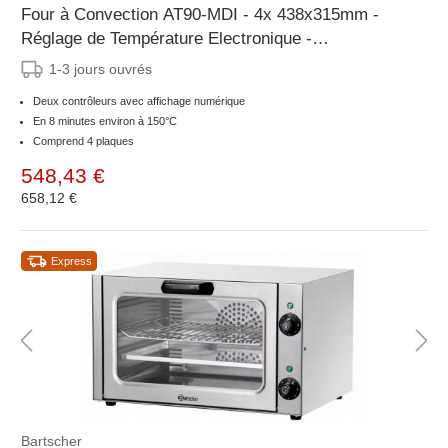
Four à Convection AT90-MDI - 4x 438x315mm -
Réglage de Température Electronique -
595x615x(H)580mm
1-3 jours ouvrés
Deux contrôleurs avec affichage numérique
En 8 minutes environ à 150°C
Comprend 4 plaques
548,43 €
658,12 €
Express
Bartscher