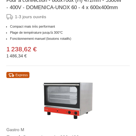
Four à convection - 800x706x (H) 472mm - 5300W
- 400V - DOMENICA-UNOX 60 - 4 x 600x400mm
1-3 jours ouvrés
Compact mais très performant
Plage de température jusqu'à 300°C
Fonctionnement manuel (boutons rotatifs)
1 238,62 €
1 486,34 €
Express
Gastro M