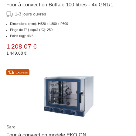
Four à convection Buffalo 100 litres - 4x GN1/1
1-3 jours ouvrés
Dimensions (mm): H520 x L800 x P600
Plage de T° jusqu'à (°C): 250
Poids (kg): 43.5
1 208,07 €
1 449,68 €
Express
Saro
Four à convection modèle EKO GN