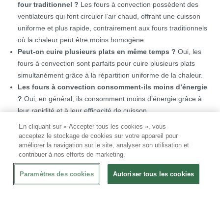
four traditionnel ?
Les fours à convection possèdent des
ventilateurs qui font circuler l’air chaud, offrant une cuisson
uniforme et plus rapide, contrairement aux fours traditionnels
où la chaleur peut être moins homogène.
Peut-on cuire plusieurs plats en même temps ?
Oui, les
fours à convection sont parfaits pour cuire plusieurs plats
simultanément grâce à la répartition uniforme de la chaleur.
Les fours à convection consomment-ils moins d’énergie
?
Oui, en général, ils consomment moins d’énergie grâce à
leur rapidité et à leur efficacité de cuisson.
En cliquant sur « Accepter tous les cookies », vous
acceptez le stockage de cookies sur votre appareil pour
Performance et Efficacité pour Votre Cuisine
améliorer la navigation sur le site, analyser son utilisation et
contribuer à nos efforts de marketing.
Chez CHRshop, nos fours à convection sont sélectionnés pour
leur robustesse, leur fiabilité et leur facilité d’utilisation. Avec des
Paramètres des cookies
Autoriser tous les cookies
options de contrôle numérique ou manuel, et des modèles
conçus pour une installation compacte ou plus volumineuse,
nous proposons une solution adaptée à chaque besoin
professionnel. Découvrez notre gamme et choisissez le four à