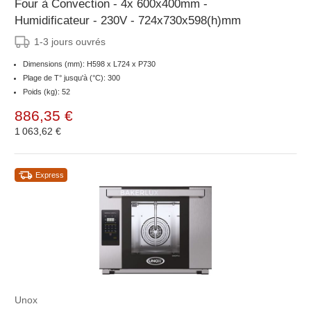
Four à Convection - 4x 600x400mm -
Humidificateur - 230V - 724x730x598(h)mm
1-3 jours ouvrés
Dimensions (mm): H598 x L724 x P730
Plage de T° jusqu'à (°C): 300
Poids (kg): 52
886,35 €
1 063,62 €
Express
Unox