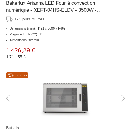
Bakerlux Arianna LED Four à convection
numérique - XEFT-04HS-ELDV - 3500W -
460x330mm
1-3 jours ouvrés
Dimensions (mm): H491 x L600 x P669
Plage de T° de (°C): 30
Alimentation: secteur
1 426,29 €
1 711,55 €
Express
Buffalo