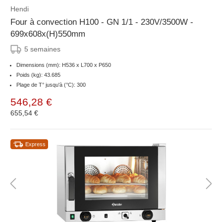
Hendi
Four à convection H100 - GN 1/1 - 230V/3500W -
699x608x(H)550mm
5 semaines
Dimensions (mm): H536 x L700 x P650
Poids (kg): 43.685
Plage de T° jusqu'à (°C): 300
546,28 €
655,54 €
Express