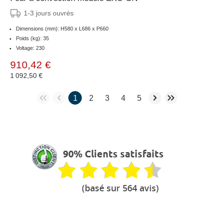
1-3 jours ouvrés
Dimensions (mm): H580 x L686 x P660
Poids (kg): 35
Voltage: 230
910,42 €
1 092,50 €
1
2
3
4
5
90% Clients satisfaits
(basé sur 564 avis)