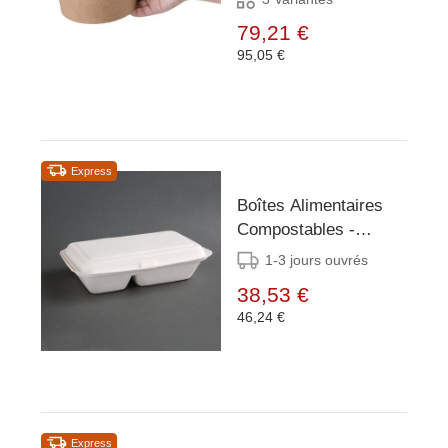
79,21 €
95,05 €
Express
Boîtes Alimentaires
Compostables -
Bagasse 2
1-3 jours ouvrés
Compartiments - 200
38,53 €
Pièces
46,24 €
Express