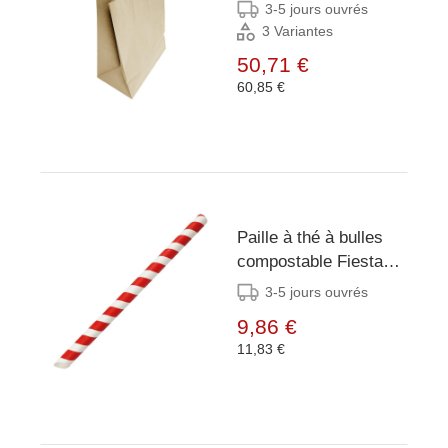
Fiesta Recyclable
3-5 jours ouvrés
marron (lot de 250)
3 Variantes
50,71 €
60,85 €
Paille à thé à bulles
compostable Fiesta
rouge et blanc
3-5 jours ouvrés
12x210mm (lot de
9,86 €
150)
11,83 €