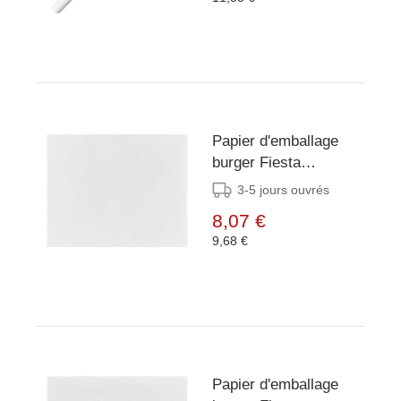
Papier d'emballage
burger Fiesta
Compostable blanc
3-5 jours ouvrés
250x200mm (lot de
8,07 €
200)
9,68 €
Papier d'emballage