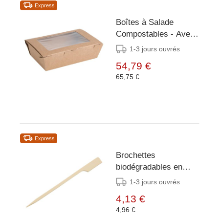
Express
Boîtes à Salade
Compostables - Avec
Fenêtre - 1200ml - 200
1-3 jours ouvrés
Pièces
54,79 €
65,75 €
Express
Brochettes
biodégradables en
bambou Fiesta
1-3 jours ouvrés
Compostable 120mm
4,13 €
4,96 €