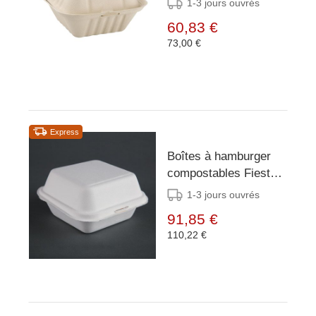
1-3 jours ouvrés
500 Pièces
60,83 €
73,00 €
Express
Boîtes à hamburger
compostables Fiesta
Compostable 15,3 cm
1-3 jours ouvrés
(x500)
91,85 €
110,22 €