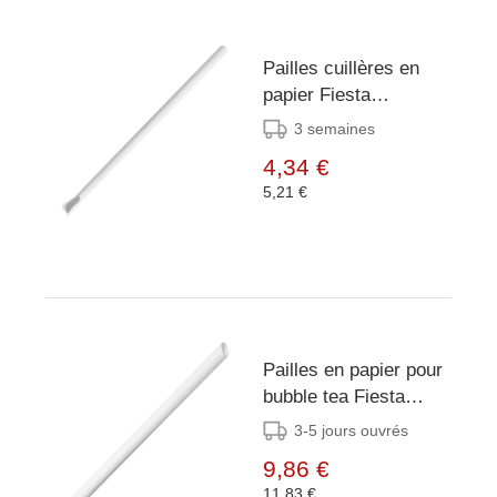
Pailles cuillères en
papier Fiesta
Compostable blanches
3 semaines
210x8mm (lot de 250)
4,34 €
5,21 €
Pailles en papier pour
bubble tea Fiesta
Compostable blanches
3-5 jours ouvrés
12x210mm (lot de
9,86 €
150)
11,83 €