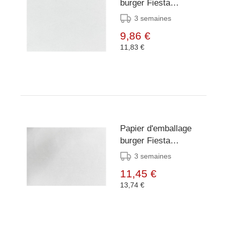
burger Fiesta
Compostable blanc
3 semaines
250x300mm (lot de
9,86 €
200)
11,83 €
Papier d'emballage
burger Fiesta
Compostable blanc
3 semaines
250x350mm (lot de
11,45 €
200)
13,74 €