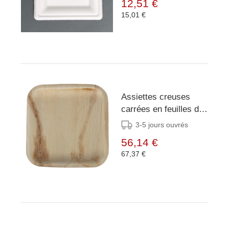
12,51 €
(lot de 50)
15,01 €
Assiettes creuses
carrées en feuilles de
palmier Fiesta
3-5 jours ouvrés
Compostable 200mm
56,14 €
(lot de 100)
67,37 €