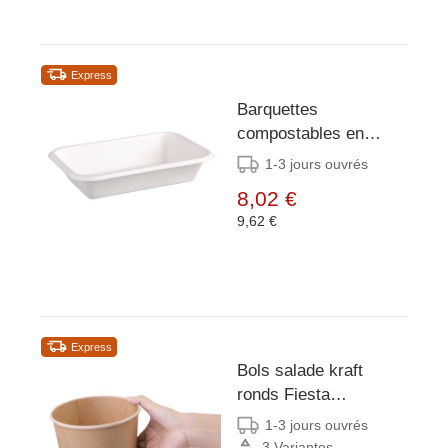
Express
Barquettes
compostables en
bagasse Fiesta
1-3 jours ouvrés
Compostable 455ml
8,02 €
(lot de 50)
9,62 €
Express
Bols salade kraft
ronds Fiesta
Compostable 1 L
1-3 jours ouvrés
3 Variantes