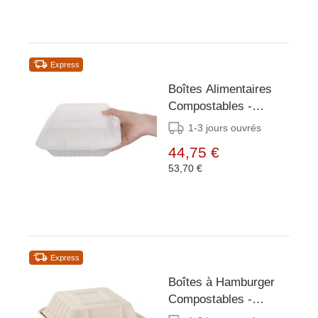
Express
Boîtes Alimentaires
Compostables -
Petites Carrées -
1-3 jours ouvrés
Bagasse - 200 Pièces
44,75 €
53,70 €
Express
Boîtes à Hamburger
Compostables -
Bagasse - 152mm -