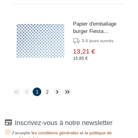
Papier d'emballage
burger Fiesta
Compostable points
3-5 jours ouvrés
bleus 250x350 (lot de
13,21 €
200)
15,85 €
1
2
Inscrivez-vous à notre newsletter
J'accepte
les conditions générales
et
la politique de