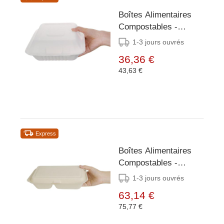
Boîtes Alimentaires
Compostables -
Bagasse 3
1-3 jours ouvrés
Compartiments - 200
36,36 €
Pièces
43,63 €
Express
Boîtes Alimentaires
Compostables -
Naturel - Bagasse 2
1-3 jours ouvrés
Compartiements - 200
63,14 €
Pièces
75,77 €