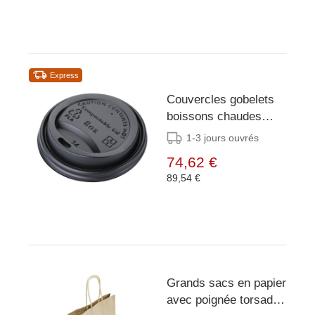
Express
Couvercles gobelets
boissons chaudes
CPLA compostables
1-3 jours ouvrés
Fiesta Compostable
74,62 €
225 ml (lot de 1000)
89,54 €
Grands sacs en papier
avec poignée torsadée