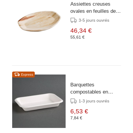
Assiettes creuses
ovales en feuilles de
palmier Fiesta
3-5 jours ouvrés
Compostable 360mm
46,34 €
(lot de 100)
55,61 €
Express
Barquettes
compostables en
bagasse Fiesta
1-3 jours ouvrés
Compostable 340ml
6,53 €
(lot de 50)
7,84 €