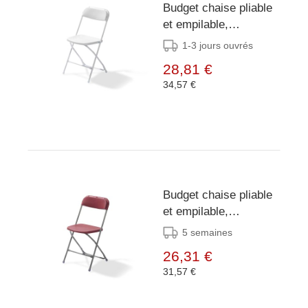
Budget chaise pliable
et empilable,
Blanc/Blanc, structure
1-3 jours ouvrés
en acier, 43x45x80cm
28,81 €
(BxTxH), 50170
34,57 €
Budget chaise pliable
et empilable,
Gris/Bordeaux,
5 semaines
structure en acier,
26,31 €
43x45x80cm (BxTxH),
31,57 €
50130