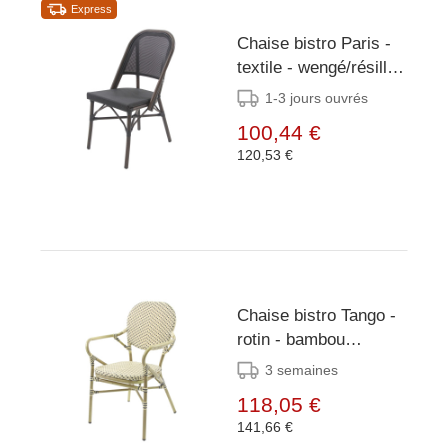
Express
Chaise bistro Paris -
textile - wengé/résille
noire
1-3 jours ouvrés
100,44 €
120,53 €
Chaise bistro Tango -
rotin - bambou
blanc/noir
3 semaines
118,05 €
141,66 €