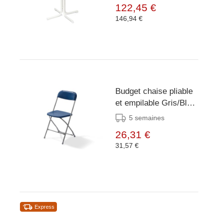
122,45 €
146,94 €
Budget chaise pliable
et empilable Gris/Bleu,
structure en acier,
5 semaines
43x45x80cm (BxTxH),
26,31 €
50150
31,57 €
Express