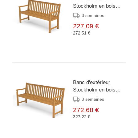
Stockholm en bois
d'acacia 150 cm
3 semaines
227,09 €
272,51 €
Banc d'extérieur
Stockholm en bois
d'acacia 180 cm
3 semaines
272,68 €
327,22 €