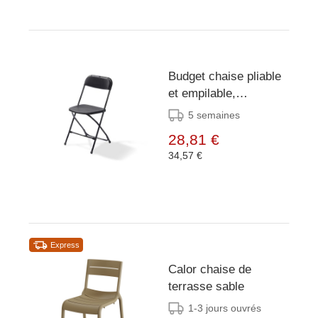
Budget chaise pliable
et empilable,
Noir/Noir, structure en
5 semaines
acier, 43x45x80cm
28,81 €
(BxTxH), 50160
34,57 €
Express
Calor chaise de
terrasse sable
1-3 jours ouvrés