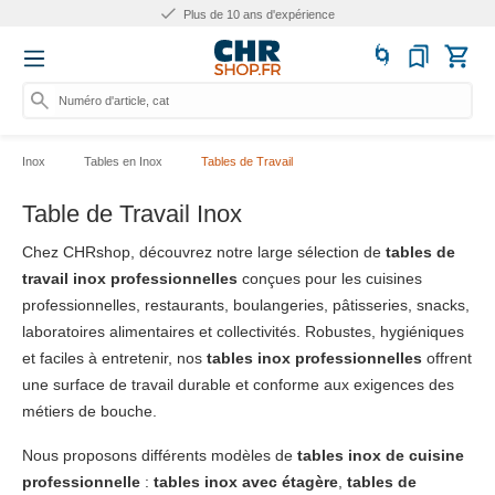
s d'expérience
Plus de 25
Numéro d'article, catégorie ou
Inox
Tables en Inox
Tables de Travail
Table de Travail Inox
Chez CHRshop, découvrez notre large sélection de
tables de
travail inox professionnelles
conçues pour les cuisines
professionnelles, restaurants, boulangeries, pâtisseries, snacks,
laboratoires alimentaires et collectivités. Robustes, hygiéniques
et faciles à entretenir, nos
tables inox professionnelles
offrent
une surface de travail durable et conforme aux exigences des
métiers de bouche.
Nous proposons différents modèles de
tables inox de cuisine
professionnelle
:
tables inox avec étagère
,
tables de