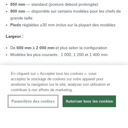
850 mm
— standard (posture debout prolongée)
900 mm
— disponible sur certains modèles pour les chefs de
grande taille
Pieds
réglables ±30 mm inclus sur la plupart des modèles
Largeur :
De
600 mm
à
2 000 mm
et plus selon la configuration
Modèles les plus courants : 1 000, 1 200 et 1 400 mm
Étagère — basse, haute ou deux étagères
En cliquant sur « Accepter tous les cookies », vous
acceptez le stockage de cookies sur votre appareil pour
L'
étagère
basse est l'option la plus courante. Elle offre un
améliorer la navigation sur le site, analyser son utilisation et
espace de rangement supplémentaire sous la
table
pour les
contribuer à nos efforts de marketing.
casseroles, les bacs gastronormes et le matériel. L'
étagère
est
Paramètres des cookies
Autoriser tous les cookies
réalisée en inox plein ou en grille perforée selon les modèles.
Certaines
tables
proposent
deux étagères
— une à mi-hauteur
et une en bas de
piétement
. Ce modèle est particulièrement