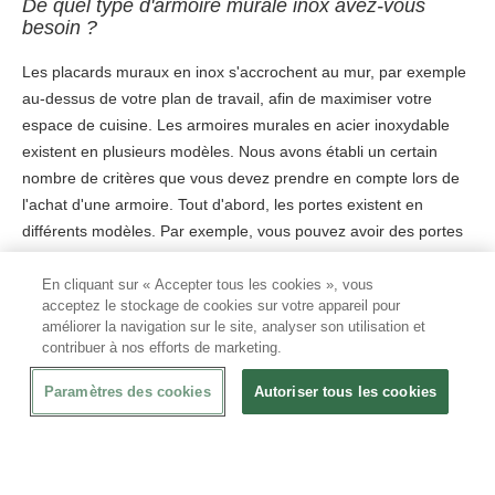
De quel type d'armoire murale inox avez-vous
besoin ?
Les placards muraux en inox s'accrochent au mur, par exemple
au-dessus de votre plan de travail, afin de maximiser votre
espace de cuisine. Les armoires murales en acier inoxydable
existent en plusieurs modèles. Nous avons établi un certain
nombre de critères que vous devez prendre en compte lors de
l'achat d'une armoire. Tout d'abord, les portes existent en
différents modèles. Par exemple, vous pouvez avoir des portes
ou une armoire partiellement ouverte et partiellement fermées.
Deuxièmement, nous vous recommandons d'examiner le
En cliquant sur « Accepter tous les cookies », vous
acceptez le stockage de cookies sur votre appareil pour
système de porte. Par exemple, il existe des armoires murales
améliorer la navigation sur le site, analyser son utilisation et
en acier inoxydable avec des portes coulissantes et/ou des
contribuer à nos efforts de marketing.
portes battantes. Enfin, vous pouvez également choisir des
armoires murales en acier inoxydable avec plusieurs portes ou
Paramètres des cookies
Autoriser tous les cookies
le moins de portes possible. En résumé, la gamme de nos
armoires murales en acier inoxydable est très variée afin que
vous soyez sûr de trouver celle qui vous correspondra !