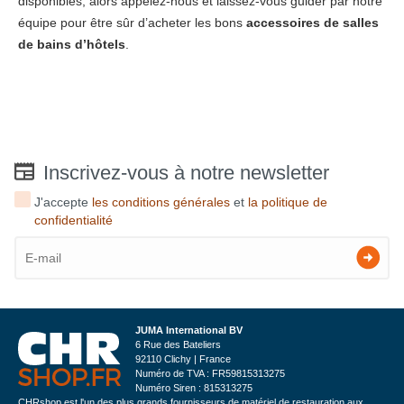
disponibles, alors appelez-nous et laissez-vous guider par notre
équipe pour être sûr d’acheter les bons
accessoires de salles
de bains d’hôtels
.
Inscrivez-vous à notre newsletter
J'accepte
les conditions générales
et
la politique de
confidentialité
JUMA International BV
6 Rue des Bateliers
92110 Clichy | France
Numéro de TVA : FR59815313275
Numéro Siren : 815313275
CHRshop est l'un des plus grands fournisseurs de matériel de restauration aux