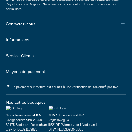
Pays-Bas et en Belgique. Nous fournissons aussi bien les entreprises que les
particuliers.
Contactez-nous
Informations
Service Clients
Moyens de paiement
*
Le paiement sur facture est soumis à une vérification de solvabilité positive.
Nos autres boutiques
Juma International B.V.
JUMA International BV
Königsborner Straße 26a
Vrijheidweg 34
39175 Biederitz | Deutschland
1521RR Wormerveer | Nederland
USt-ID: DE321159873
BTW: NL853095048B01