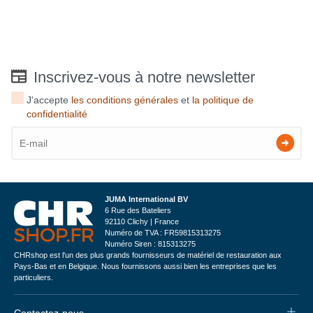
Inscrivez-vous à notre newsletter
J'accepte
les conditions générales
et
la politique de
confidentialité
JUMA International BV
6 Rue des Bateliers
92110 Clichy | France
Numéro de TVA : FR59815313275
Numéro Siren : 815313275
CHRshop est l'un des plus grands fournisseurs de matériel de restauration aux
Pays-Bas et en Belgique. Nous fournissons aussi bien les entreprises que les
particuliers.
Contactez-nous