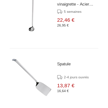
vinaigrette - Acier
inoxydable - 34 cm
5 semaines
22,46 €
26,95 €
Spatule
2-4 jours ouvrés
13,87 €
16,64 €