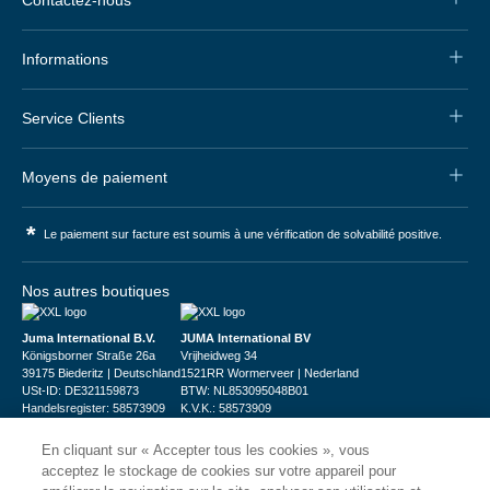
Informations
Service Clients
Moyens de paiement
*
Le paiement sur facture est soumis à une vérification de solvabilité positive.
Nos autres boutiques
Juma International B.V.
JUMA International BV
Königsborner Straße 26a
Vrijheidweg 34
39175 Biederitz | Deutschland
1521RR Wormerveer | Nederland
USt-ID: DE321159873
BTW: NL853095048B01
Handelsregister: 58573909
K.V.K.: 58573909
En cliquant sur « Accepter tous les cookies », vous
acceptez le stockage de cookies sur votre appareil pour