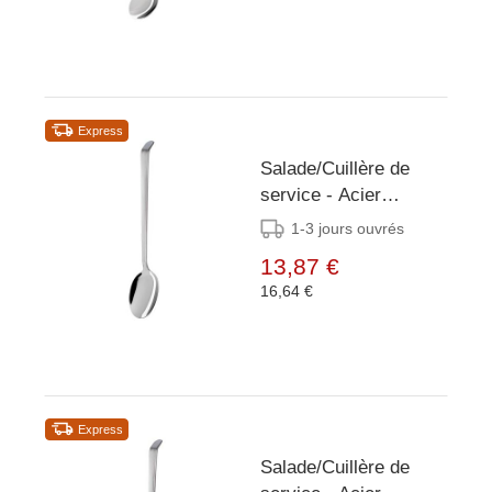
Express
Salade/Cuillère de
service - Acier
inoxydable - 29 cm
1-3 jours ouvrés
13,87 €
16,64 €
Express
Salade/Cuillère de