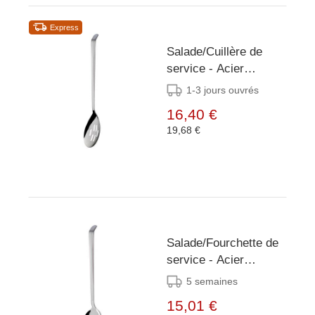
Express
Salade/Cuillère de
service - Acier
inoxydable -
1-3 jours ouvrés
poinçonné - 35 cm
16,40 €
19,68 €
Salade/Fourchette de
service - Acier
inoxydable - 29 cm
5 semaines
15,01 €