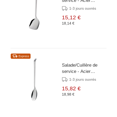
service - Acier
inoxydable - 29,5 cm
1-3 jours ouvrés
15,12 €
18,14 €
Express
Salade/Cuillère de
service - Acier
inoxydable - 35 cm
1-3 jours ouvrés
15,82 €
18,98 €