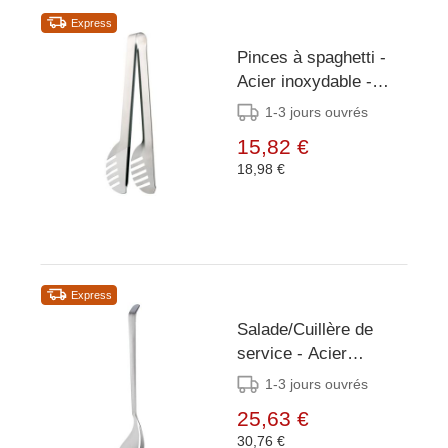
Express
Pinces à spaghetti -
Acier inoxydable -
23,5 cm
1-3 jours ouvrés
15,82 €
18,98 €
Express
Salade/Cuillère de
service - Acier
inoxydable - 23,5 cm
1-3 jours ouvrés
25,63 €
30,76 €