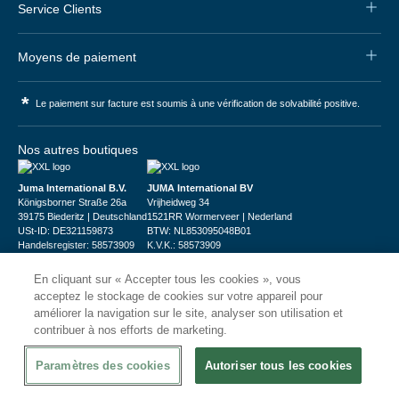
Service Clients
Moyens de paiement
*
Le paiement sur facture est soumis à une vérification de solvabilité positive.
Nos autres boutiques
Juma International B.V.
JUMA International BV
Königsborner Straße 26a
Vrijheidweg 34
39175 Biederitz | Deutschland
1521RR Wormerveer | Nederland
USt-ID: DE321159873
BTW: NL853095048B01
Handelsregister: 58573909
K.V.K.: 58573909
En cliquant sur « Accepter tous les cookies », vous
acceptez le stockage de cookies sur votre appareil pour
améliorer la navigation sur le site, analyser son utilisation et
contribuer à nos efforts de marketing.
© 2026
CHRshop
Paramètres des cookies
Autoriser tous les cookies
Confidentialité et Sécurité
Disclaimer
Conditions Générales