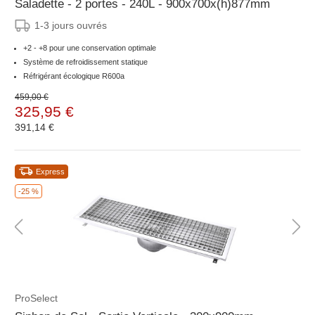
Saladette - 2 portes - 240L - 900x700x(h)877mm
1-3 jours ouvrés
+2 - +8 pour une conservation optimale
Système de refroidissement statique
Réfrigérant écologique R600a
459,00 €
325,95 €
391,14 €
Express
-25 %
ProSelect