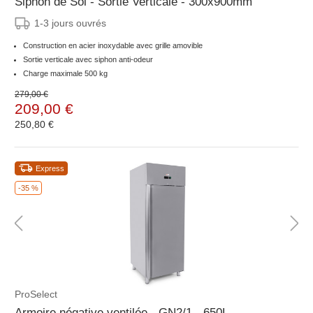
Siphon de Sol - Sortie Verticale - 300x900mm
1-3 jours ouvrés
Construction en acier inoxydable avec grille amovible
Sortie verticale avec siphon anti-odeur
Charge maximale 500 kg
279,00 €
209,00 €
250,80 €
Express
-35 %
ProSelect
Armoire négative ventilée - GN2/1 - 650L