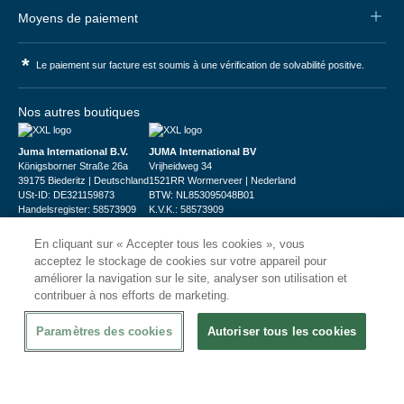
Moyens de paiement
*
Le paiement sur facture est soumis à une vérification de solvabilité positive.
Nos autres boutiques
Juma International B.V.
JUMA International BV
Königsborner Straße 26a
Vrijheidweg 34
39175 Biederitz | Deutschland
1521RR Wormerveer | Nederland
USt-ID: DE321159873
BTW: NL853095048B01
Handelsregister: 58573909
K.V.K.: 58573909
En cliquant sur « Accepter tous les cookies », vous
acceptez le stockage de cookies sur votre appareil pour
améliorer la navigation sur le site, analyser son utilisation et
contribuer à nos efforts de marketing.
© 2026
CHRshop
Paramètres des cookies
Autoriser tous les cookies
Confidentialité et Sécurité
Disclaimer
Conditions Générales