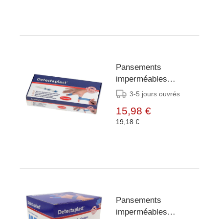
Pansements
imperméables
Detectaplast 18 x 2
3-5 jours ouvrés
cm (lot de 100)
15,98 €
19,18 €
Pansements
imperméables