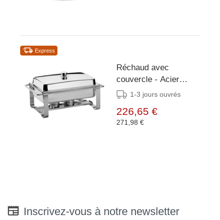
Express
Réchaud avec
couvercle - Acier
inoxydable - 1/1GN
1-3 jours ouvrés
226,65 €
271,98 €
Inscrivez-vous à notre newsletter