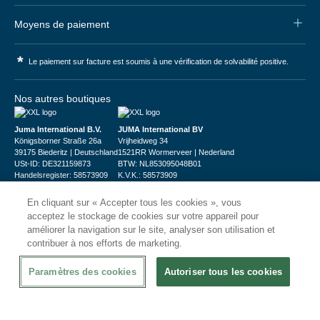
Moyens de paiement
*
Le paiement sur facture est soumis à une vérification de solvabilité positive.
Nos autres boutiques
Juma International B.V.
JUMA International BV
Königsborner Straße 26a
Vrijheidweg 34
39175 Biederitz | Deutschland
1521RR Wormerveer | Nederland
USt-ID: DE321159873
BTW: NL853095048B01
Handelsregister: 58573909
K.V.K.: 58573909
En cliquant sur « Accepter tous les cookies », vous
acceptez le stockage de cookies sur votre appareil pour
améliorer la navigation sur le site, analyser son utilisation et
contribuer à nos efforts de marketing.
© 2026
CHRshop
Paramètres des cookies
Autoriser tous les cookies
Confidentialité et Sécurité
Disclaimer
Conditions Générales