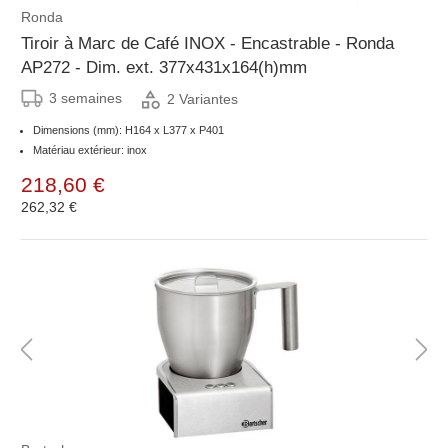
Ronda
Tiroir à Marc de Café INOX - Encastrable - Ronda
AP272 - Dim. ext. 377x431x164(h)mm
3 semaines
2 Variantes
Dimensions (mm): H164 x L377 x P401
Matériau extérieur: inox
218,60 €
262,32 €