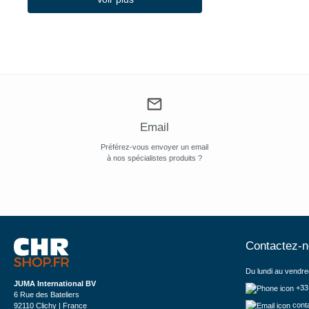
Email
Préférez-vous envoyer un email
à nos spécialistes produits ?
Contactez-
Du lundi au vendre
JUMA International BV
+33
6 Rue des Bateliers
cont
92110 Clichy | France