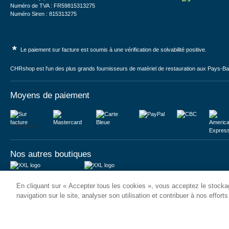
Numéro de TVA : FR59815313275
Numéro Siren : 815313275
*
Le paiement sur facture est soumis à une vérification de solvabilité positive.
CHRshop est l'un des plus grands fournisseurs de matériel de restauration aux Pays-Bas 
Moyens de paiement
Sur facture
Nos autres boutiques
Juma International B.V.
JUMA International BV
En cliquant sur « Accepter tous les cookies », vous acceptez le stockag
Königsborner Straße 26a
Vrijheidweg 34
39175 Biederitz | Deutschland
1521RR Wormerveer | Nederland
navigation sur le site, analyser son utilisation et contribuer à nos effort
USt-ID: DE321159873
BTW: NL853095048B01
Handelsregister: 58573909
K.V.K.: 58573909