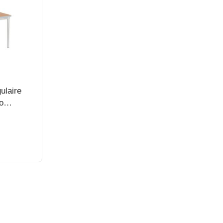
gulaire
o