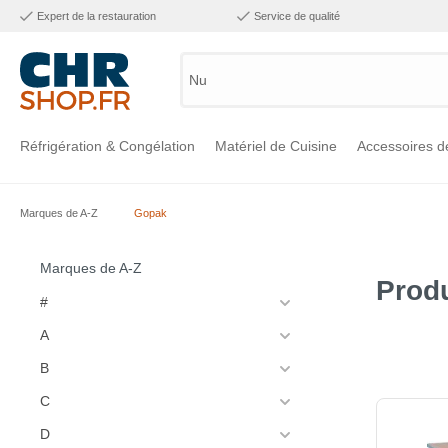
Expert de la restauration
Service de qualité
Numér
Réfrigération & Congélation
Matériel de Cuisine
Accessoires d
Marques de A-Z
Gopak
Voir la catégorie Réfrigération & Congélation
Voir la catégorie Matériel de Cuisine
Voir la catégorie Accessoires de Cuisine
Voir la catégorie Maintien Chaud
Voir la catégorie Inox
Voir la catégorie Bar & Mobilier
Voir la catégorie Laverie & Hygiène
Marques de A-Z
Prod
#
A
B
C
D