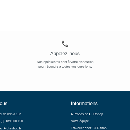
Appelez-nous
Nos spécialistes sont à votre disposition
pour répondre à toutes vos questions.
nous
Informations
di de 09h à 18h
À Propos de CHRshop
 (0) 189 900 150
Notre équipe
Travailler chez CHRshop
act@chrshop.fr