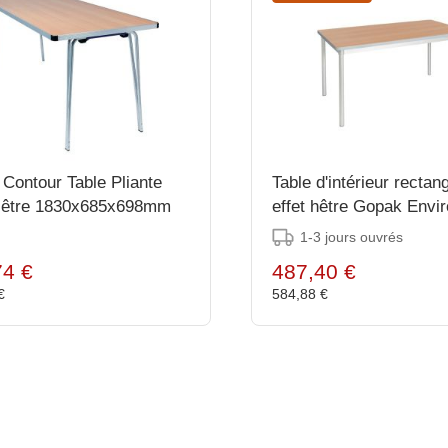
Contour Table Pliante
Table d'intérieur rectan
 Hêtre 1830x685x698mm
effet hêtre Gopak Envir
1400mm
1-3 jours ouvrés
74 €
487,40 €
 €
584,88 €