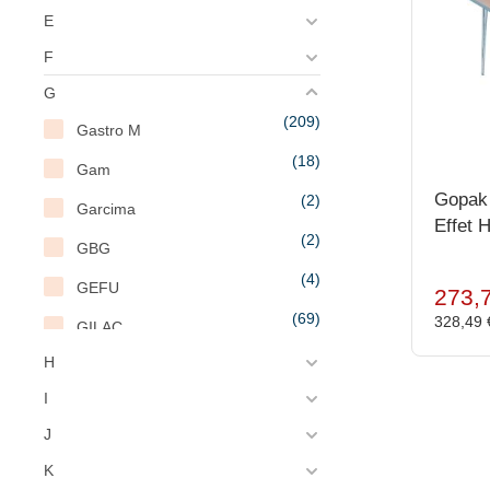
E
F
G
(209)
Gastro M
(18)
Gam
Gopak 
(2)
Garcima
Effet
(2)
GBG
(4)
GEFU
273,
(69)
328,49
GILAC
(2)
H
GIORIK
(2)
I
Gopak
J
(1)
Granulite
K
(4)
Greenspeed