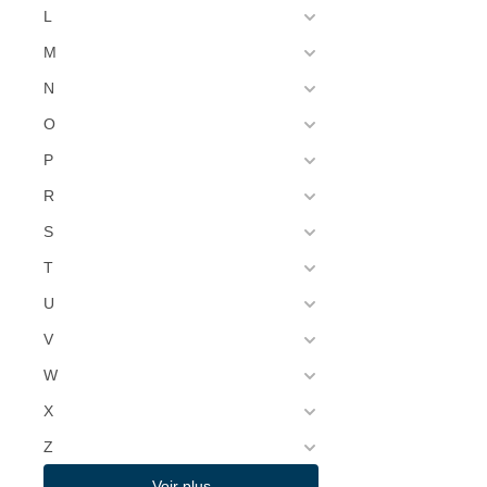
L
M
N
O
P
R
S
T
U
V
W
X
Z
Voir plus