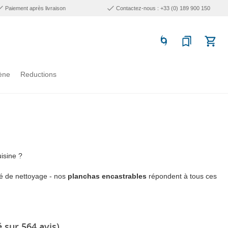
Paiement après livraison
Contactez-nous : +33 (0) 189 900 150
ène
Reductions
isine ?
té de nettoyage - nos
planchas encastrables
répondent à tous ces
 sur 564 avis)