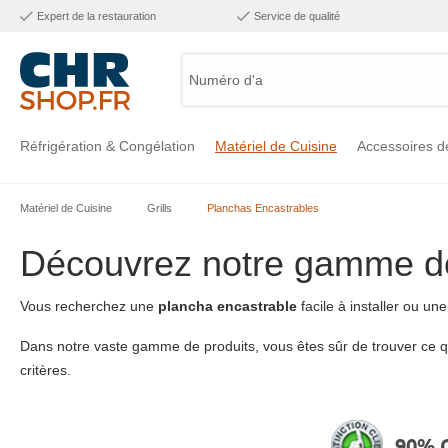
Expert de la restauration
Service de qualité
Numéro d'article,
Réfrigération & Congélation
Matériel de Cuisine
Accessoires d
Matériel de Cuisine
Grills
Planchas Encastrables
Voir la catégorie Réfrigération & Congélation
Voir la catégorie Matériel de Cuisine
Voir la catégorie Accessoires de Cuisine
Voir la catégorie Maintien Chaud
Voir la catégorie Inox
Voir la catégorie Bar & Mobilier
Voir la catégorie Laverie & Hygiène
Découvrez notre gamme de
Vous recherchez une
plancha encastrable
facile à installer ou un
Dans notre vaste gamme de produits, vous êtes sûr de trouver ce qu
critères.
90% C