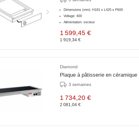
Dimensions (mm): H181 x L425 x P600
Voltage: 400
Alimentation: secteur
1 599,45 €
1 919,34 €
Diamond
Plaque à pâtisserie en céramique 
3 semaines
1 734,20 €
2 081,04 €