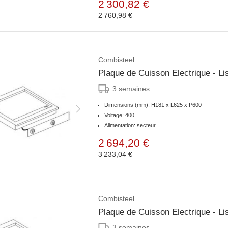
2 300,82 €
2 760,98 €
Combisteel
3 semaines
Dimensions (mm): H181 x L625 x P600
Voltage: 400
Alimentation: secteur
2 694,20 €
3 233,04 €
Combisteel
Plaque de Cuisson Electrique - 
3 semaines