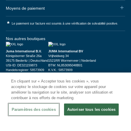
Moyens de paiement
*
Le paiement sur facture est soumis à une vérification de solvabilité positive.
Nos autres boutiques
Juma International B.V.
JUMA International BV
Königsborner Straße 26a
Vrijheidweg 34
39175 Biederitz | Deutschland
1521RR Wormerveer | Nederland
USt-ID: DE321159873
BTW: NL853095048B01
Handelsregister: 58573909
K.V.K.: 58573909
En cliquant sur « Accepter tous les cookies », vous
acceptez le stockage de cookies sur votre appareil pour
améliorer la navigation sur le site, analyser son utilisation et
contribuer à nos efforts de marketing.
© 2026
CHRshop
Paramètres des cookies
Autoriser tous les cookies
Confidentialité et Sécurité
Disclaimer
Conditions Générales