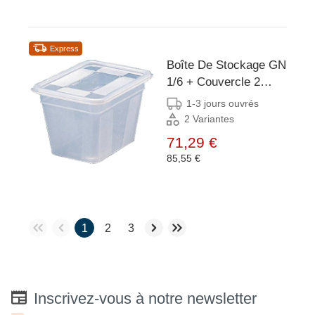
Express
Boîte De Stockage GN
1/6 + Couvercle 2
Litres - Bourgeat - 6
1-3 jours ouvrés
Pièces
2 Variantes
71,29 €
85,55 €
1
2
3
Inscrivez-vous à notre newsletter