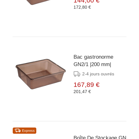
144,00 €
172,80 €
Bac gastronorme
GN2/1 |200 mm|
2-4 jours ouvrés
167,89 €
201,47 €
Express
Boîte De Stockage GN