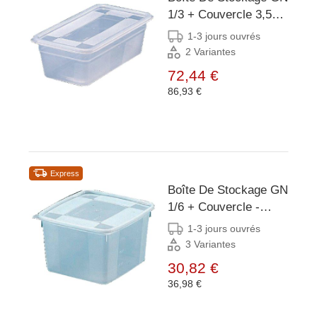
1/3 + Couvercle 3,5
Litres - Bourgeat - 5
1-3 jours ouvrés
Pièces
2 Variantes
72,44 €
86,93 €
Express
Boîte De Stockage GN
1/6 + Couvercle -
110(P)mm - Bourgeat
1-3 jours ouvrés
- 6 Pièces
3 Variantes
30,82 €
36,98 €