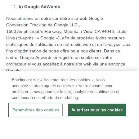
b) Google AdWords
Nous utilisons en outre sur notre site web Google
Conversion Tracking de Google LLC.,
1600 Amphitheatre Parkway, Mountain View, CA 94043, États-
Unis (ci-après : « Google »), afin de procéder à des mesures
statistiques de l’utilisation de notre site web et de l’analyser aux
fins d’optimisation de notre offre pour nos clients. Dans ce
cadre, Google Adwords enregistre un cookie sur votre
ordinateur si vous accédez à notre site web via une annonce
Google.
En cliquant sur « Accepter tous les cookies », vous
Ces cookies ne sont valables que 30 jours. Si l’utilisateur visite
acceptez le stockage de cookies sur votre appareil pour
certaines pages du site web du client AdWords et si le cookie n’a
améliorer la navigation sur le site, analyser son utilisation et
pas expiré, Google et le client sont informés que l’utilisateur a
contribuer à nos efforts de marketing.
cliqué sur l’annonce et a été redirigé vers ce site.
Paramètres des cookies
Autoriser tous les cookies
Les informations générées par le cookie concernant votre
utilisation de ce site web sont transmises à un serveur de
Google aux États-Unis, sur lequel elles sont stockées. Google
respecte les dispositions de protection des données du « US-