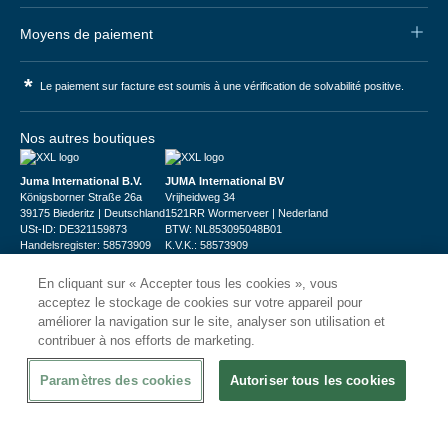
Moyens de paiement
*
Le paiement sur facture est soumis à une vérification de solvabilité positive.
Nos autres boutiques
Juma International B.V.
JUMA International BV
Königsborner Straße 26a
Vrijheidweg 34
39175 Biederitz | Deutschland
1521RR Wormerveer | Nederland
USt-ID: DE321159873
BTW: NL853095048B01
Handelsregister: 58573909
K.V.K.: 58573909
En cliquant sur « Accepter tous les cookies », vous
acceptez le stockage de cookies sur votre appareil pour
améliorer la navigation sur le site, analyser son utilisation et
contribuer à nos efforts de marketing.
© 2026
CHRshop
Paramètres des cookies
Autoriser tous les cookies
Confidentialité et Sécurité
Disclaimer
Conditions Générales