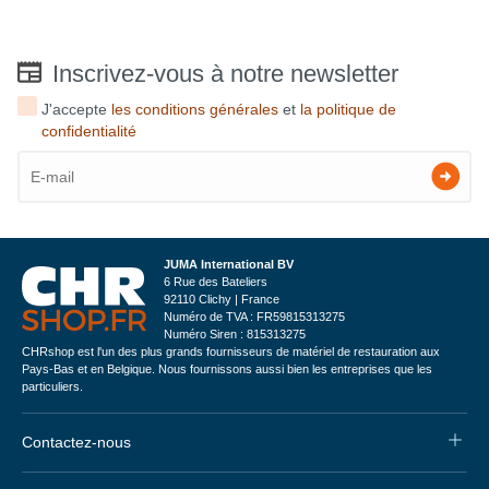
Inscrivez-vous à notre newsletter
J'accepte
les conditions générales
et
la politique de
confidentialité
JUMA International BV
6 Rue des Bateliers
92110 Clichy | France
Numéro de TVA : FR59815313275
Numéro Siren : 815313275
CHRshop est l'un des plus grands fournisseurs de matériel de restauration aux
Pays-Bas et en Belgique. Nous fournissons aussi bien les entreprises que les
particuliers.
Contactez-nous