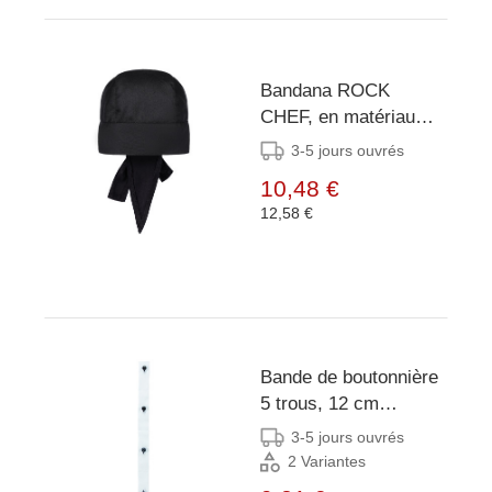
Bandana ROCK
CHEF, en matériau
durable - Noir
3-5 jours ouvrés
10,48 €
12,58 €
Bande de boutonnière
5 trous, 12 cm
d'espacement, 2
3-5 jours ouvrés
pièces / paquet -
2 Variantes
Blanc