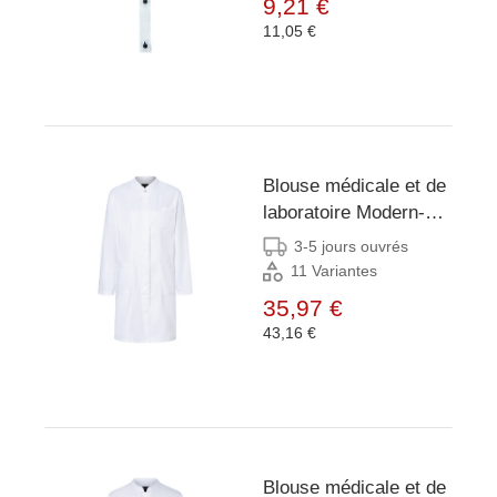
9,21 €
11,05 €
Blouse médicale et de
laboratoire Modern-
Shape pour femmes
3-5 jours ouvrés
avec col montant -
11 Variantes
Blanc - 34
35,97 €
43,16 €
Blouse médicale et de