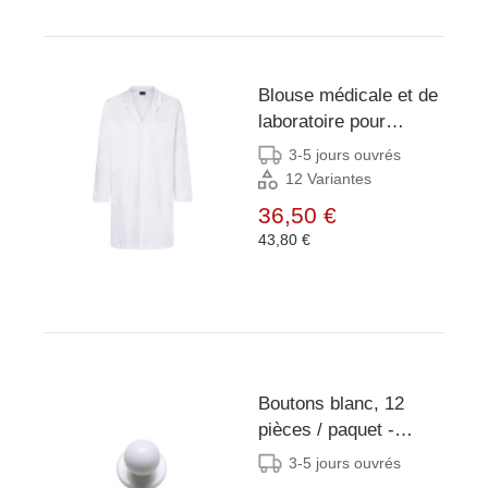
Blouse médicale et de
laboratoire pour
homme Classic-Shape
3-5 jours ouvrés
avec col à revers -
12 Variantes
Blanc - 44
36,50 €
43,80 €
Boutons blanc, 12
pièces / paquet -
Blanc - Pack
3-5 jours ouvrés