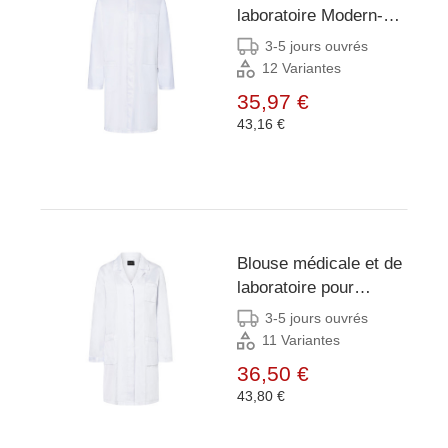
laboratoire Modern-
Shape pour homme
3-5 jours ouvrés
avec col montant -
12 Variantes
Blanc - 44
35,97 €
43,16 €
Blouse médicale et de
laboratoire pour
femmes Classic-
3-5 jours ouvrés
Shape avec col à
11 Variantes
revers - Blanc - 34
36,50 €
43,80 €