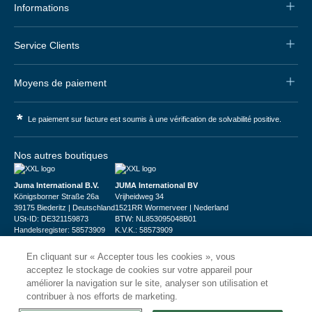
Informations
Service Clients
Moyens de paiement
*
Le paiement sur facture est soumis à une vérification de solvabilité positive.
Nos autres boutiques
Juma International B.V.
JUMA International BV
Königsborner Straße 26a
Vrijheidweg 34
39175 Biederitz | Deutschland
1521RR Wormerveer | Nederland
USt-ID: DE321159873
BTW: NL853095048B01
Handelsregister: 58573909
K.V.K.: 58573909
En cliquant sur « Accepter tous les cookies », vous
acceptez le stockage de cookies sur votre appareil pour
améliorer la navigation sur le site, analyser son utilisation et
contribuer à nos efforts de marketing.
© 2026
CHRshop