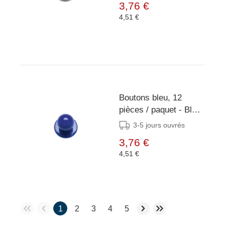
3,76 €
4,51 €
Boutons bleu, 12
pièces / paquet - Bleu
- Pack
3-5 jours ouvrés
3,76 €
4,51 €
1
2
3
4
5