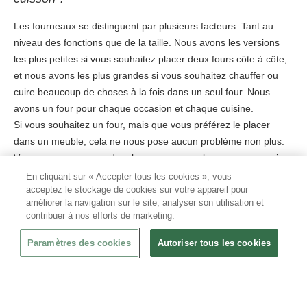
Les fourneaux se distinguent par plusieurs facteurs. Tant au
niveau des fonctions que de la taille. Nous avons les versions
les plus petites si vous souhaitez placer deux fours côte à côte,
et nous avons les plus grandes si vous souhaitez chauffer ou
cuire beaucoup de choses à la fois dans un seul four. Nous
avons un four pour chaque occasion et chaque cuisine.
Si vous souhaitez un four, mais que vous préférez le placer
dans un meuble, cela ne nous pose aucun problème non plus.
Vous pouvez commander chez nous un socle sur mesure qui
répond à toutes les exigences pour y placer le four. Pour plus
En cliquant sur « Accepter tous les cookies », vous
acceptez le stockage de cookies sur votre appareil pour
d'informations, veuillez contacter notre service clientèle.
améliorer la navigation sur le site, analyser son utilisation et
contribuer à nos efforts de marketing.
Quels sont les fourneaux les plus adaptés ?
Paramètres des cookies
Autoriser tous les cookies
Le choix de la cuisinière, à gaz ou électrique, avec ou sans
foyer, et le nombre de brûleurs qui vous conviennent le mieux
dépendent de plusieurs facteurs. Vous êtes perdus dans notre
sélection ? Alors, contactez notre service clientèle. Nos experts