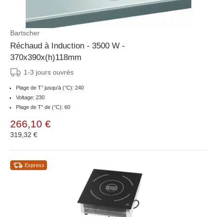
Bartscher
Réchaud à Induction - 3500 W -
370x390x(h)118mm
1-3 jours ouvrés
Plage de T° jusqu'à (°C): 240
Voltage: 230
Plage de T° de (°C): 60
266,10 €
319,32 €
Express