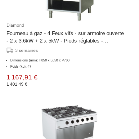
Diamond
Fourneau à gaz - 4 Feux vifs - sur armoire ouverte
- 2 x 3,6kW + 2 x 5kW - Pieds réglables -
700x650x(H)850mm
3 semaines
Dimensions (mm): H850 x L650 x P700
Poids (kg): 47
1 167,91 €
1 401,49 €