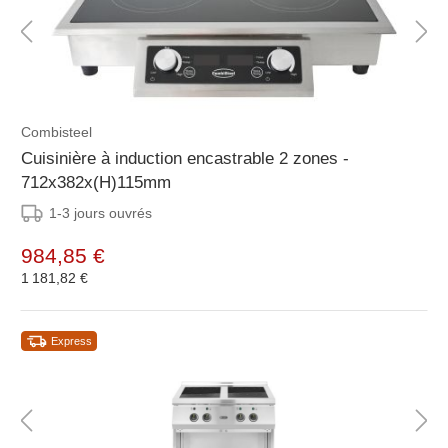
Combisteel
Cuisinière à induction encastrable 2 zones -
712x382x(H)115mm
1-3 jours ouvrés
984,85 €
1 181,82 €
Express