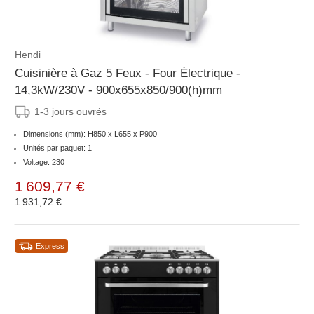
Hendi
Cuisinière à Gaz 5 Feux - Four Électrique -
14,3kW/230V - 900x655x850/900(h)mm
1-3 jours ouvrés
Dimensions (mm): H850 x L655 x P900
Unités par paquet: 1
Voltage: 230
1 609,77 €
1 931,72 €
Express