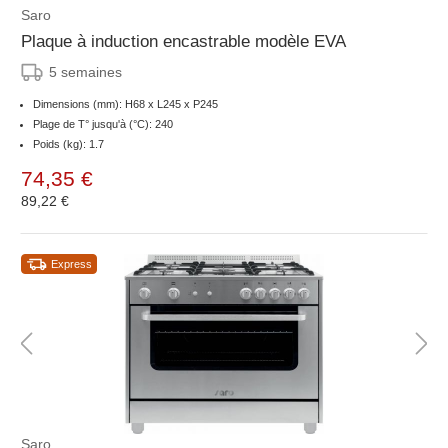
Saro
Plaque à induction encastrable modèle EVA
5 semaines
Dimensions (mm): H68 x L245 x P245
Plage de T° jusqu'à (°C): 240
Poids (kg): 1.7
74,35 €
89,22 €
Express
Saro