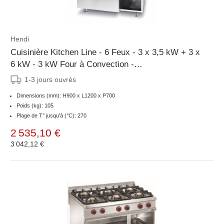
Hendi
Cuisinière Kitchen Line - 6 Feux - 3 x 3,5 kW + 3 x
6 kW - 3 kW Four à Convection -
800x700x(H)900mm
1-3 jours ouvrés
Dimensions (mm): H900 x L1200 x P700
Poids (kg): 105
Plage de T° jusqu'à (°C): 270
2 535,10 €
3 042,12 €