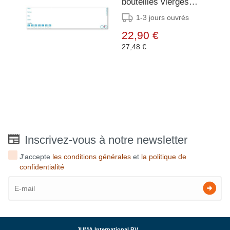
bouteilles vierges
réutilisables - 25
1-3 jours ouvrés
étiquettes
22,90 €
27,48 €
Inscrivez-vous à notre newsletter
J'accepte
les conditions générales
et
la politique de
confidentialité
JUMA International BV