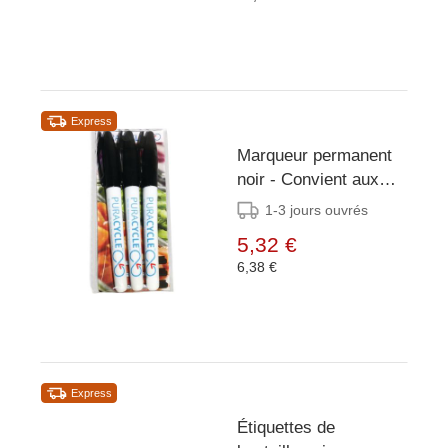
Express
Marqueur permanent
noir - Convient aux
étiquettes réutilisables
1-3 jours ouvrés
- 3 pièces
5,32 €
6,38 €
Express
Étiquettes de