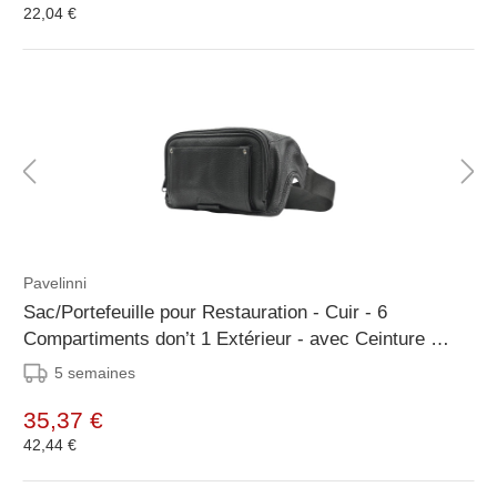
22,04 €
Pavelinni
Sac/Portefeuille pour Restauration - Cuir - 6
Compartiments don’t 1 Extérieur - avec Ceinture en
Nylon - 230x120x30mm
5 semaines
35,37 €
42,44 €