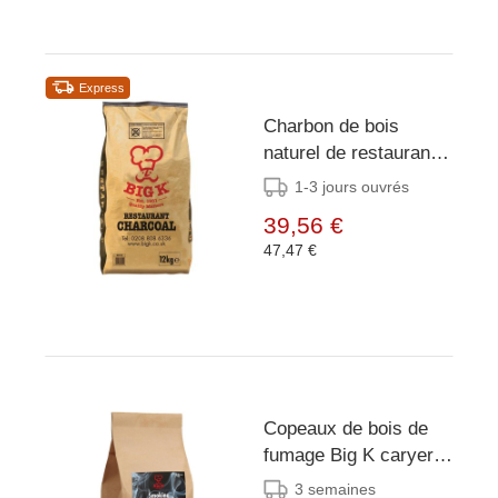
Express
Charbon de bois
naturel de restaurant
Big K 12kg
1-3 jours ouvrés
39,56 €
47,47 €
Copeaux de bois de
fumage Big K caryer
8L
3 semaines