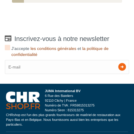
Inscrivez-vous à notre newsletter
J'accepte
les conditions générales
et
la politique de
confidentialité
JUMA International BV
6 Rue des Bateliers
92110 Clichy | France
Numéro de TVA : FR59815313275
Numéro Siren : 815313275
CHRshop est l'un des plus grands fournisseurs de matériel de restauration aux
Pays-Bas et en Belgique. Nous fournissons aussi bien les entreprises que les
particuliers.