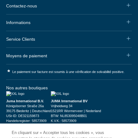
Contactez-nous
Informations
Service Clients
Moyens de paiement
*
Le paiement sur facture est soumis à une vérification de solvabilité positive.
Nos autres boutiques
Juma International B.V.
JUMA International BV
Königsborner Straße 26a
Vrijheidweg 34
39175 Biederitz | Deutschland
1521RR Wormerveer | Nederland
USt-ID: DE321159873
BTW: NL853095048B01
Handelsregister: 58573909
K.V.K.: 58573909
En cliquant sur « Accepter tous les cookies », vous