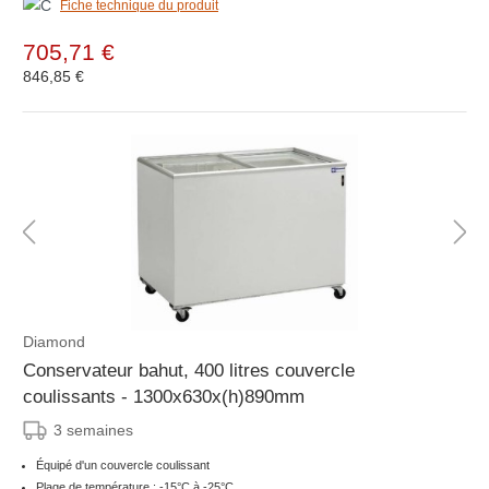
Fiche technique du produit
705,71 €
846,85 €
Diamond
Conservateur bahut, 400 litres couvercle
coulissants - 1300x630x(h)890mm
3 semaines
Équipé d'un couvercle coulissant
Plage de température : -15°C à -25°C