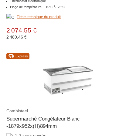
Thermostat électronique
Plage de température : -15°C à -23°C
Fiche technique du produit
2 074,55 €
2 489,46 €
Express
Combisteel
Supermarché Congélateur Blanc
-1879x952x(H)894mm
1-3 jours ouvrés