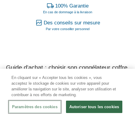
100% Garantie
En cas de dommage à la livraison
Des conseils sur mesure
Par votre conseiller personnel
Guide d'achat : choisir son congélateur coffre
professionnel
En cliquant sur « Accepter tous les cookies », vous
acceptez le stockage de cookies sur votre appareil pour
Un
congélateur coffre
— aussi appelé
congélateur bahut
—
améliorer la navigation sur le site, analyser son utilisation et
contribuer à nos efforts de marketing.
se distingue d'un
congélateur armoire
par son ouverture sur le
dessus. Le
couvercle
(battant ou coulissant) limite les pertes de
Paramètres des cookies
Autoriser tous les cookies
froid à l'ouverture, ce qui en fait la solution de
stockage
la plus
économe en énergie pour les réserves de cuisine, caves et
arrière-boutiques. Choisir le bon
modèle
dépend du volume
nécessaire, du
type
de froid (statique ou ventilé) et des