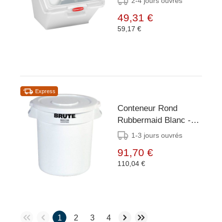
2-4 jours ouvrés
49,31 €
59,17 €
Express
Conteneur Rond
Rubbermaid Blanc -
121 Litres -
1-3 jours ouvrés
560Øx690(h)mm
91,70 €
110,04 €
1
2
3
4