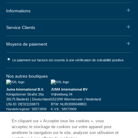
Informations
Service Clients
Moyens de paiement
*
Le paiement sur facture est soumis à une vérification de solvabilité positive.
Nos autres boutiques
Juma International B.V.
JUMA International BV
Königsborner Straße 26a
Vrijheidweg 34
39175 Biederitz | Deutschland
1521RR Wormerveer | Nederland
USt-ID: DE321159873
BTW: NL853095048B01
Handelsregister: 58573909
K.V.K.: 58573909
En cliquant sur « Accepter tous les cookies », vous
acceptez le stockage de cookies sur votre appareil pour
améliorer la navigation sur le site, analyser son utilisation et