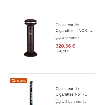
Collecteur de
Cigarettes - INOX -
PRO - Facile à vider -
3 semaines
(H)1010mm
320,66 €
384,79 €
Express
Collecteur de
Cigarettes Noir -
Pivotant - Facile à
1-3 jours ouvrés