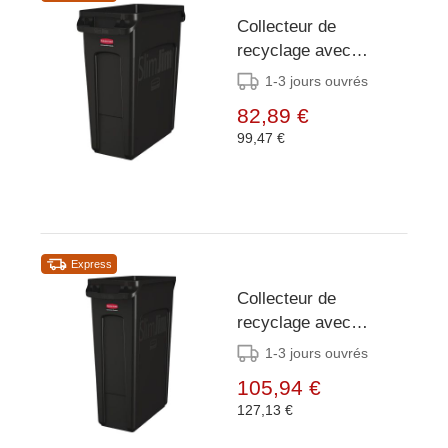
Collecteur de
recyclage avec
conduits d'aération
1-3 jours ouvrés
Rubbermaid Slim Jim
82,89 €
noir 60L
99,47 €
Express
Collecteur de
recyclage avec
conduits d'aération
1-3 jours ouvrés
Rubbermaid Slim Jim
105,94 €
noir 87L
127,13 €