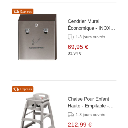
Express
Cendrier Mural
Économique - INOX -
Facile à vider -
1-3 jours ouvrés
250x80x(h)320mm
69,95 €
83,94 €
Express
Chaise Pour Enfant
Haute - Empilable -
Rubbermaid
1-3 jours ouvrés
212,99 €