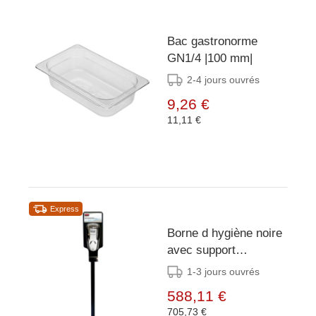
Bac gastronorme
GN1/4 |100 mm|
2-4 jours ouvrés
9,26 €
11,11 €
Express
Borne d hygiène noire
avec support
AutoFoam
1-3 jours ouvrés
Rubbermaid
588,11 €
705,73 €