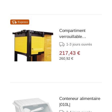
Express
Compartiment
verrouillable
Rubbermaid pour
1-3 jours ouvrés
chariot L658
217,43 €
260,92 €
Conteneur alimentaire
|010L|