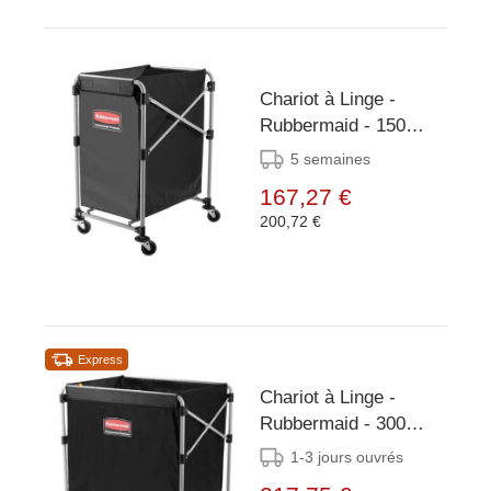
Chariot à Linge -
Rubbermaid - 150
Litres - Livré sans Sac
5 semaines
!
167,27 €
200,72 €
Express
Chariot à Linge -
Rubbermaid - 300
Litres - Sans Sac
1-3 jours ouvrés
Vinyl