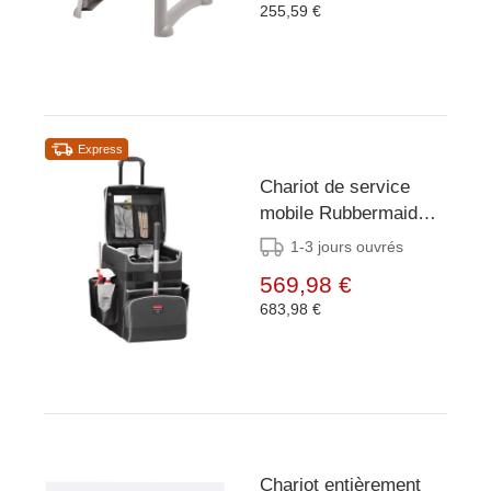
255,59 €
Express
Chariot de service
mobile Rubbermaid
Quick Cart taille
1-3 jours ouvrés
moyenne
569,98 €
683,98 €
Chariot entièrement