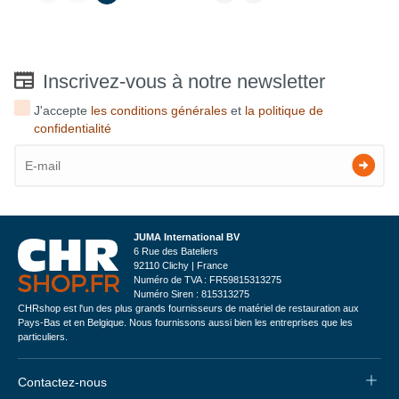
Inscrivez-vous à notre newsletter
J'accepte
les conditions générales
et
la politique de
confidentialité
JUMA International BV
6 Rue des Bateliers
92110 Clichy | France
Numéro de TVA : FR59815313275
Numéro Siren : 815313275
CHRshop est l'un des plus grands fournisseurs de matériel de restauration aux
Pays-Bas et en Belgique. Nous fournissons aussi bien les entreprises que les
particuliers.
Contactez-nous