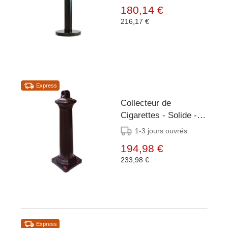
vider - (H)1010mm -
180,14 €
XXL AANBIEDING!
216,17 €
Express
Collecteur de
Cigarettes - Solide -
Facile à vider -
1-3 jours ouvrés
(h)1030mm
194,98 €
233,98 €
Express