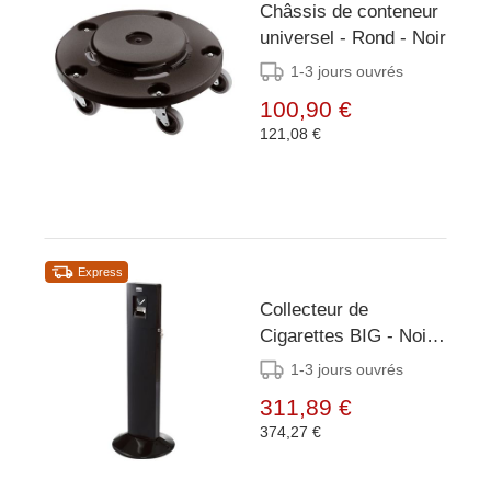
Châssis de conteneur
universel - Rond - Noir
1-3 jours ouvrés
100,90 €
121,08 €
Express
Collecteur de
Cigarettes BIG - Noir -
Facile à vider -
1-3 jours ouvrés
180Cigarettes -
311,89 €
(H)1090mm
374,27 €