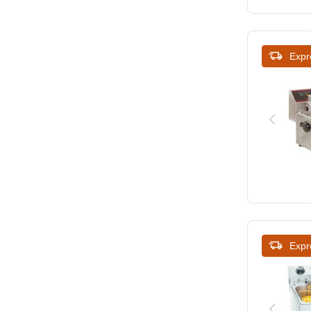
545
437
550
445
Expr
560
460
565
478
570
515
576
520
580
540
585
545
590
550
Expr
600
560
605
570