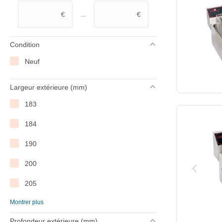
–
€
€
Gastro M
Hendi
Condition
Lincat
Neuf
Modular
Largeur extérieure (mm)
Pitco
183
ProSelect
184
Roller Grill
190
Saro
200
Sofinor
205
Sofraca
Montrer plus
208
Stilfer
Profondeur extérieure (mm)