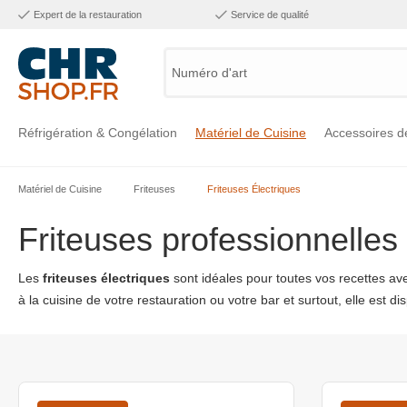
Expert de la restauration
Service de qualité
Numéro d'article,
Réfrigération & Congélation
Matériel de Cuisine
Accessoires d
Matériel de Cuisine
Friteuses
Friteuses Électriques
Voir la catégorie Réfrigération & Congélation
Voir la catégorie Matériel de Cuisine
Voir la catégorie Accessoires de Cuisine
Voir la catégorie Maintien Chaud
Voir la catégorie Inox
Voir la catégorie Bar & Mobilier
Voir la catégorie Laverie & Hygiène
Friteuses professionnelles 
Les
friteuses électriques
sont idéales pour toutes vos recettes ave
à la cuisine de votre restauration ou votre bar et surtout, elle est 