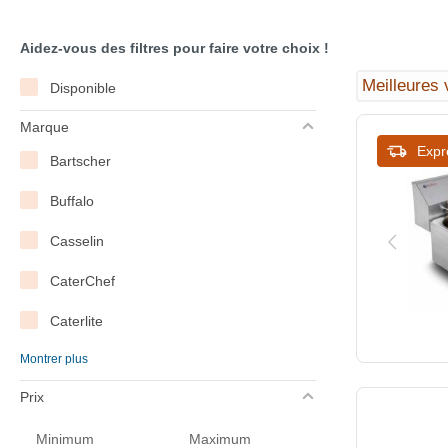
Aidez-vous des filtres pour faire votre choix !
Disponible
Marque
Expr
Bartscher
Buffalo
Casselin
CaterChef
Caterlite
Montrer plus
Combisteel
Prix
Cuistance
Minimum
Maximum
Diamond