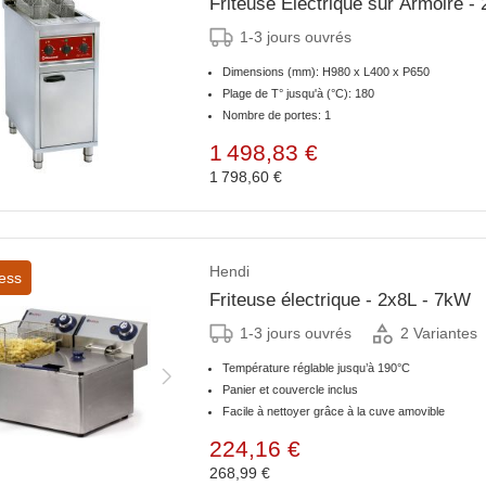
Friteuse Électrique sur Armoire - 
1-3 jours ouvrés
Dimensions (mm): H980 x L400 x P650
Plage de T° jusqu'à (°C): 180
Nombre de portes: 1
1 498,83 €
1 798,60 €
Hendi
ess
Friteuse électrique - 2x8L - 7kW
1-3 jours ouvrés
2 Variantes
Température réglable jusqu’à 190°C
Panier et couvercle inclus
Facile à nettoyer grâce à la cuve amovible
224,16 €
268,99 €