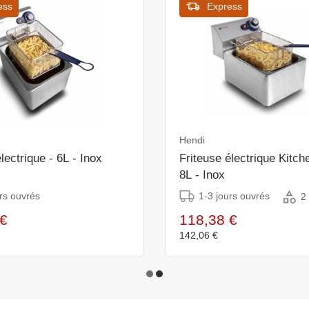
ess
Express
Hendi
lectrique - 6L - Inox
Friteuse électrique Kitch
8L - Inox
rs ouvrés
1-3 jours ouvrés
2
€
118,38 €
142,06 €