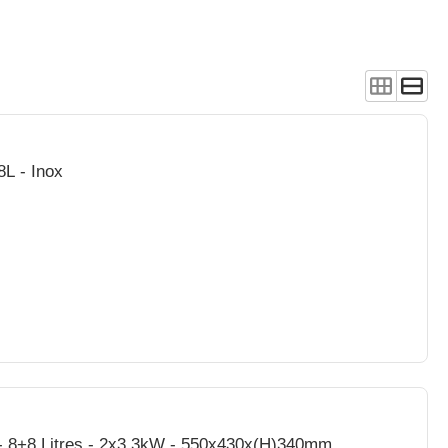
8L - Inox
- 8+8 Litres - 2x3,3kW - 550x430x(H)340mm