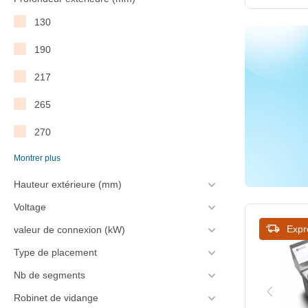
217
Titanium
130
220
Tristar
190
232
XXLselect
217
245
265
262
270
263
Montrer plus
300
265
Hauteur extérieure (mm)
302
267
Voltage
305
270
Expr
valeur de connexion (kW)
325
280
Type de placement
355
Nb de segments
287
377
Robinet de vidange
290