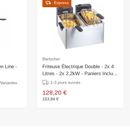
Express
Bartscher
en Line -
Friteuse Électrique Double - 2x 4
Litres - 2x 2,2kW - Paniers Inclus
- 400x400x280(h)mm
1-3 jours ouvrés
 Variantes
128,20 €
153,84 €