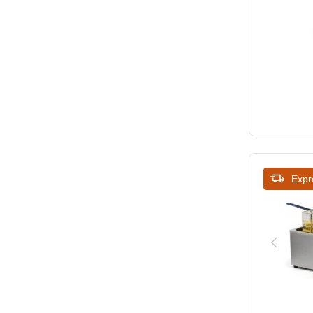
450
375
469
380
470
390
485
394
500
397
505
400
Expr
515
400 mm
520
410
525
415
530
430
540
435