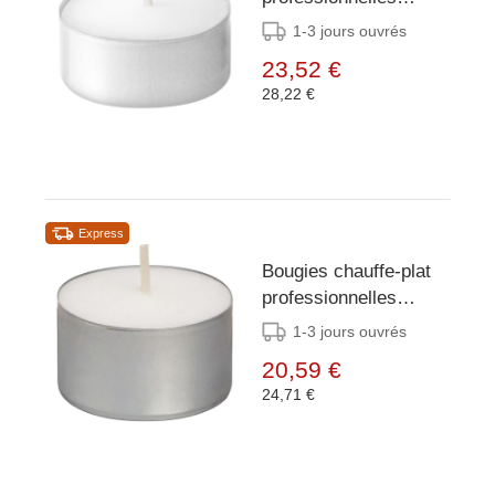
Bolsius 4 heures (lot
1-3 jours ouvrés
de 200)
23,52 €
28,22 €
Express
Bougies chauffe-plat
professionnelles
Bolsius 8 heures (lot
1-3 jours ouvrés
de 90)
20,59 €
24,71 €