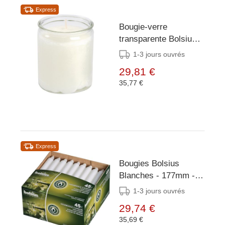
Express
Bougie-verre
transparente Bolsius
Starlight (lot de 8)
1-3 jours ouvrés
29,81 €
35,77 €
Express
Bougies Bolsius
Blanches - 177mm -
45 Pièces
1-3 jours ouvrés
29,74 €
35,69 €