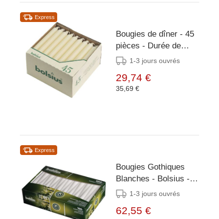
Express
Bougies de dîner - 45
pièces - Durée de
combustion : 6 heures
1-3 jours ouvrés
- Couleur ivoire -
29,74 €
Dimensions
35,69 €
177(h)mm-
21,3(Ø)mm
Express
Bougies Gothiques
Blanches - Bolsius -
254mm - 100 Pièces
1-3 jours ouvrés
62,55 €