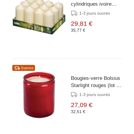
cylindriques ivoire
Bolsius 120mm (lot de
1-3 jours ouvrés
12)
29,81 €
35,77 €
Express
Bougies-verre Bolsius
Starlight rouges (lot de
8)
1-3 jours ouvrés
27,09 €
32,51 €