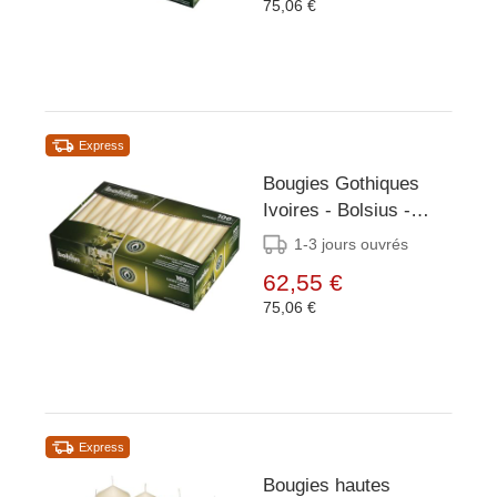
75,06 €
Express
Bougies Gothiques
Ivoires - Bolsius -
254mm - 100 Pièces
1-3 jours ouvrés
62,55 €
75,06 €
Express
Bougies hautes