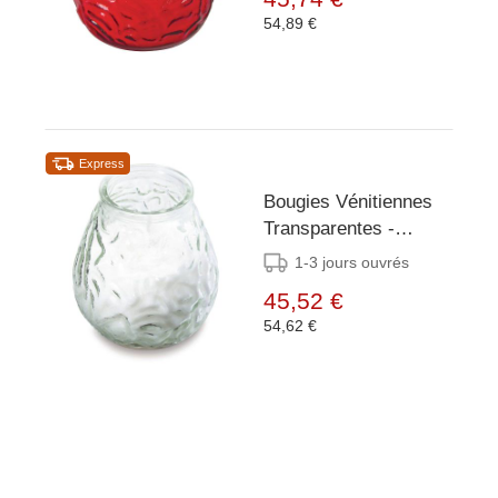
54,89 €
Express
Bougies Vénitiennes
Transparentes -
Bolsius - 12 Pièces
1-3 jours ouvrés
45,52 €
54,62 €