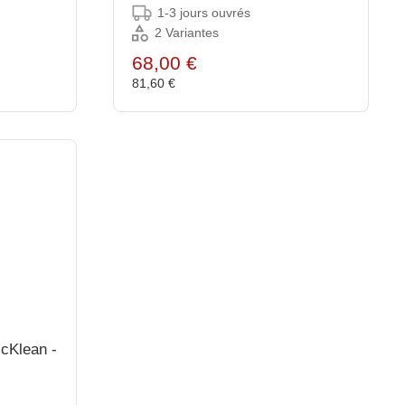
en 2 Tailles - Par Pièce
1-3 jours ouvrés
2 Variantes
68,00 €
81,60 €
icKlean -