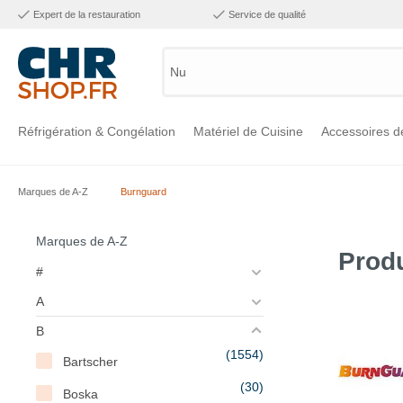
Expert de la restauration
Service de qualité
Numéro
Réfrigération & Congélation
Matériel de Cuisine
Accessoires d
Marques de A-Z
Burnguard
Voir la catégorie Réfrigération & Congélation
Voir la catégorie Matériel de Cuisine
Voir la catégorie Accessoires de Cuisine
Voir la catégorie Maintien Chaud
Voir la catégorie Inox
Voir la catégorie Bar & Mobilier
Voir la catégorie Laverie & Hygiène
Marques de A-Z
Prod
#
A
B
(1554)
Bartscher
(30)
Boska