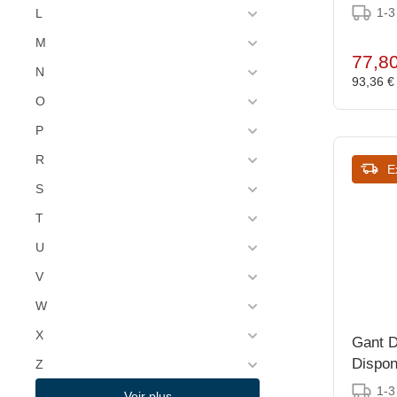
(329)
Bolero
1-3
L
(13)
Bolsius
M
77,8
(19)
N
Bonzer
93,36 
(51)
O
Bourgeat
(146)
P
Bravilor Bonamat
R
(103)
Brema
E
S
(15)
Briefanker
T
(3)
British Bespoke Workwear
U
(4)
Bron
V
(5)
Bron-Coucke
W
(1)
Brute
X
Gant D
(753)
Buffalo
Disponi
Z
Pièce
(3)
1-3
Burnguard
Voir plus