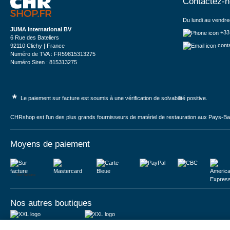
Contactez-
Du lundi au vendre
JUMA International BV
+33
6 Rue des Bateliers
cont
92110 Clichy | France
Numéro de TVA : FR59815313275
Numéro Siren : 815313275
*
Le paiement sur facture est soumis à une vérification de solvabilité positive.
CHRshop est l'un des plus grands fournisseurs de matériel de restauration aux Pays-Bas 
Moyens de paiement
Sur facture
Nos autres boutiques
Juma International B.V.
JUMA International BV