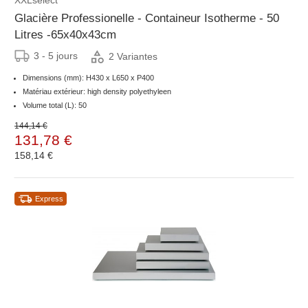
XXLselect
Glacière Professionelle - Containeur Isotherme - 50
Litres -65x40x43cm
3 - 5 jours
2 Variantes
Dimensions (mm): H430 x L650 x P400
Matériau extérieur: high density polyethyleen
Volume total (L): 50
144,14 €
131,78 €
158,14 €
Express