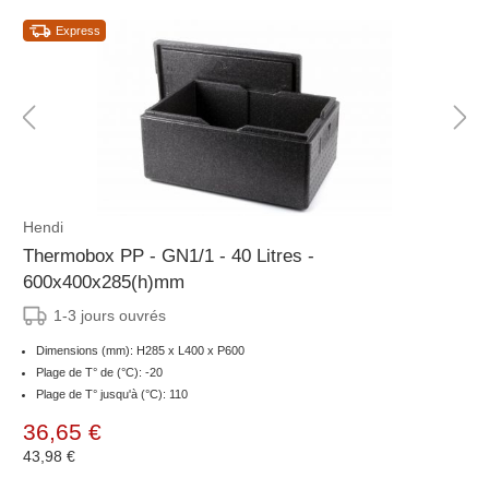
Express
Hendi
Thermobox PP - GN1/1 - 40 Litres -
600x400x285(h)mm
1-3 jours ouvrés
Dimensions (mm): H285 x L400 x P600
Plage de T° de (°C): -20
Plage de T° jusqu'à (°C): 110
36,65 €
43,98 €