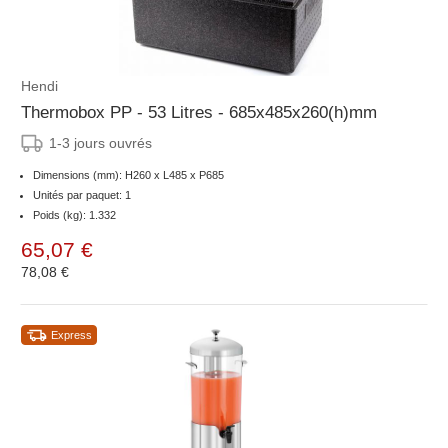
Hendi
Thermobox PP - 53 Litres - 685x485x260(h)mm
1-3 jours ouvrés
Dimensions (mm): H260 x L485 x P685
Unités par paquet: 1
Poids (kg): 1.332
65,07 €
78,08 €
Express