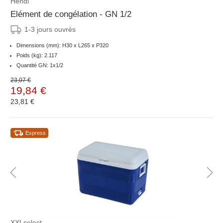
Hendi
Elément de congélation - GN 1/2
1-3 jours ouvrés
Dimensions (mm): H30 x L265 x P320
Poids (kg): 2.117
Quantité GN: 1x1/2
23,07 €
19,84 €
23,81 €
Express
XXLselect