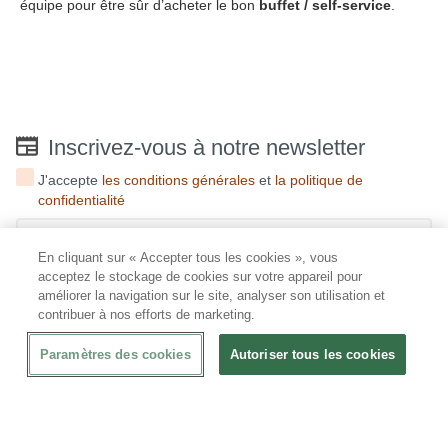
équipe pour être sûr d’acheter le bon
buffet / self-service
.
Inscrivez-vous à notre newsletter
J'accepte
les conditions générales
et
la politique de
confidentialité
En cliquant sur « Accepter tous les cookies », vous
acceptez le stockage de cookies sur votre appareil pour
améliorer la navigation sur le site, analyser son utilisation et
contribuer à nos efforts de marketing.
JUMA International BV
6 Rue des Bateliers
Paramètres des cookies
Autoriser tous les cookies
92110 Clichy | France
Numéro de TVA : FR59815313275
Numéro Siren : 815313275
CHRshop est l'un des plus grands fournisseurs de matériel de restauration aux
Pays-Bas et en Belgique. Nous fournissons aussi bien les entreprises que les
particuliers.