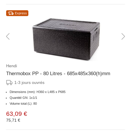
Express
Hendi
Thermobox PP - 80 Litres - 685x485x360(h)mm
1-3 jours ouvrés
Dimensions (mm): H360 x L485 x P685
Quantité GN: 1x1/1
Volume total (L): 80
63,09 €
75,71 €