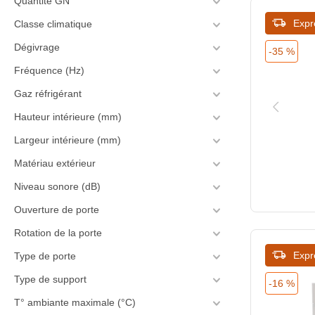
Quantité GN
Expr
604
Classe climatique
Dégivrage
-35 %
605
Fréquence (Hz)
620
Gaz réfrigérant
623
Hauteur intérieure (mm)
625
Largeur intérieure (mm)
Matériau extérieur
629
Niveau sonore (dB)
635
Ouverture de porte
637
Rotation de la porte
639
Expr
Type de porte
640
Type de support
-16 %
T° ambiante maximale (°C)
670