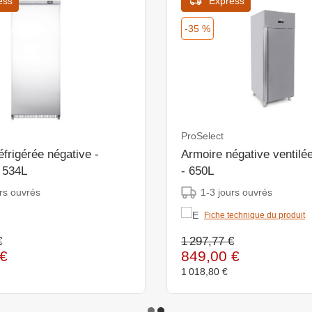
ess
Express
-35 %
ProSelect
éfrigérée négative -
Armoire négative ventilé
 534L
- 650L
rs ouvrés
1-3 jours ouvrés
Fiche technique du produit
€
1 297,77 €
€
849,00 €
1 018,80 €