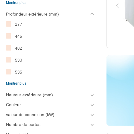
Montrer plus
F
Profondeur extérieure (mm)
G
177
445
482
530
535
Montrer plus
540
Hauteur extérieure (mm)
566
Couleur
575
valeur de connexion (kW)
585
Nombre de portes
600