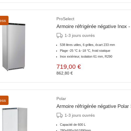
ProSelect
ess
Armoire réfrigérée négative Inox 
1-3 jours ouvrés
538 litres utiles, 6 grilles, écart 233 mm
Plage -25 °C à -18 °C, froid statique
Inox extérieur, isolation 61 mm, R290
719,00 €
862,80 €
Polar
ess
Armoire réfrigérée négative Polar
1-3 jours ouvrés
Capacité de 600 L
780x695x(H)1890mm