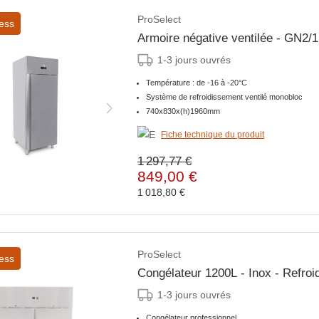
ProSelect
ess
Armoire négative ventilée - GN2/1
1-3 jours ouvrés
Température : de -16 à -20°C
Système de refroidissement ventilé monobloc
740x830x(h)1960mm
Fiche technique du produit
1 297,77 €
849,00 €
1 018,80 €
ProSelect
ess
Congélateur 1200L - Inox - Refroi
1-3 jours ouvrés
Congélateur professionnel