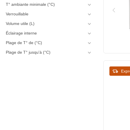
T° ambiante minimale (°C)
675
Verrouillable
680
Volume utile (L)
685
Éclairage interne
693
Plage de T° de (°C)
Plage de T° jusqu'à (°C)
695
700
Expr
705
710
718
720
723