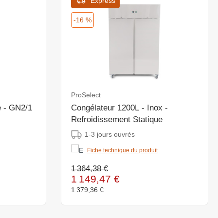
Express
-16 %
ProSelect
e - GN2/1
Congélateur 1200L - Inox -
Refroidissement Statique
1-3 jours ouvrés
Fiche technique du produit
1 364,38 €
1 149,47 €
1 379,36 €