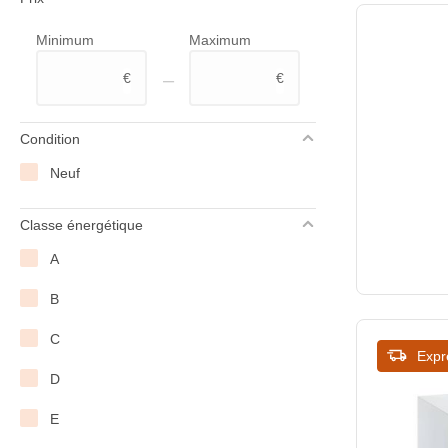
Hendi
Minimum
Maximum
Hoshizaki
–
€
€
L2G
Polar
Condition
ProSelect
Neuf
Saro
Classe énergétique
Severin
A
Tefcold
B
True
C
Expr
XXLselect
D
E