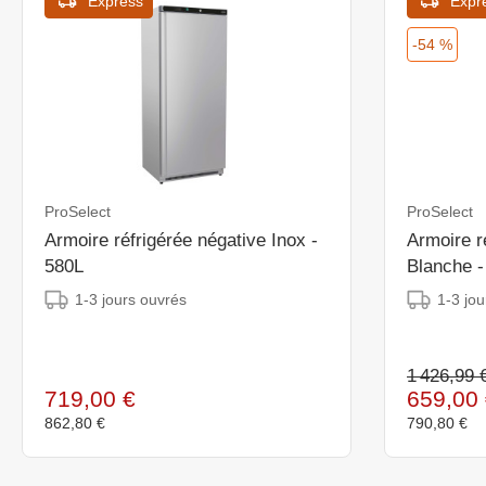
Express
Expr
-54 %
ProSelect
ProSelect
Armoire réfrigérée négative Inox -
Armoire r
580L
Blanche -
1-3 jours ouvrés
1-3 jou
1 426,99 
719,00 €
659,00 
862,80 €
790,80 €