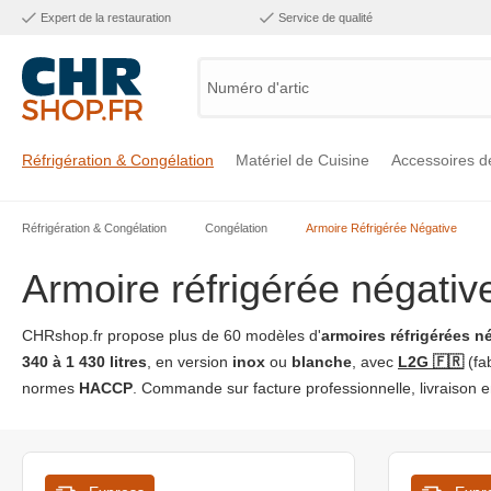
Expert de la restauration
Service de qualité
Numéro d'article,
Réfrigération & Congélation
Matériel de Cuisine
Accessoires d
Réfrigération & Congélation
Congélation
Armoire Réfrigérée Négative
Voir la catégorie Réfrigération & Congélation
Voir la catégorie Matériel de Cuisine
Voir la catégorie Accessoires de Cuisine
Voir la catégorie Maintien Chaud
Voir la catégorie Inox
Voir la catégorie Bar & Mobilier
Voir la catégorie Laverie & Hygiène
Armoire réfrigérée négativ
CHRshop.fr propose plus de 60 modèles d'
armoires réfrigérées n
340 à 1 430 litres
, en version
inox
ou
blanche
, avec
L2G 🇫🇷
(fab
normes
HACCP
. Commande sur facture professionnelle, livraison 