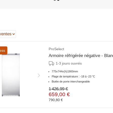
ProSelect
ess
Armoire réfrigérée négative - Bla
1-3 jours ouvrés
775x744x(h)1900mm
Plage de température : -18 à -23 °C
Butée de porte interchangeable
1 426,99 €
659,00 €
790,80 €