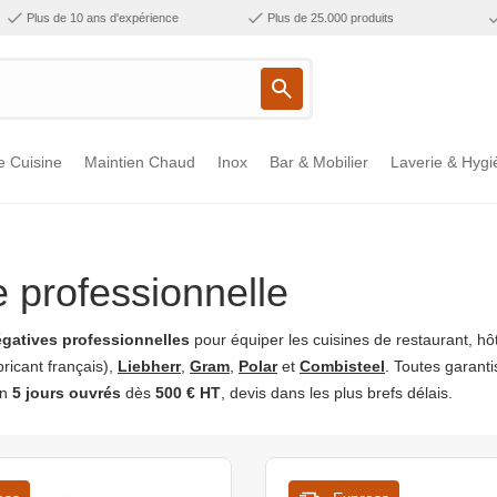
Plus de 10 ans d'expérience
Plus de 25.000 produits
e Cuisine
Maintien Chaud
Inox
Bar & Mobilier
Laverie & Hygi
e professionnelle
égatives professionnelles
pour équiper les cuisines de restaurant, hôt
ricant français),
Liebherr
,
Gram
,
Polar
et
Combisteel
. Toutes garant
en
5 jours ouvrés
dès
500 € HT
, devis dans les plus brefs délais.