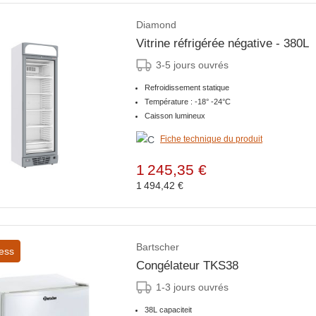
Diamond
Vitrine réfrigérée négative - 380L
3-5 jours ouvrés
Refroidissement statique
Température : -18° -24°C
Caisson lumineux
Fiche technique du produit
1 245,35 €
1 494,42 €
Bartscher
ess
Congélateur TKS38
1-3 jours ouvrés
38L capaciteit