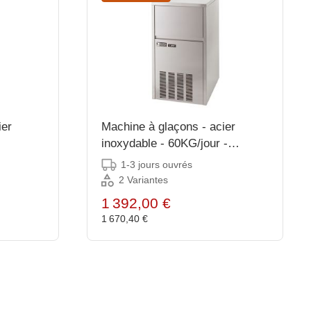
ier
Machine à glaçons - acier
inoxydable - 60KG/jour -
Conteneur de stockage de 30
1-3 jours ouvrés
kg
2 Variantes
1 392,00 €
1 670,40 €