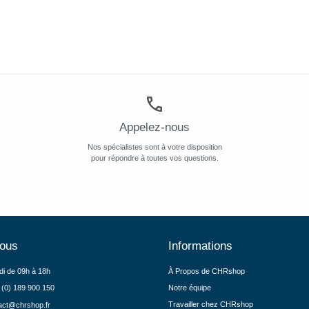
Appelez-nous
Nos spécialistes sont à votre disposition
pour répondre à toutes vos questions.
nous
Informations
di de 09h à 18h
À Propos de CHRshop
 (0) 189 900 150
Notre équipe
Travailler chez CHRshop
act@chrshop.fr