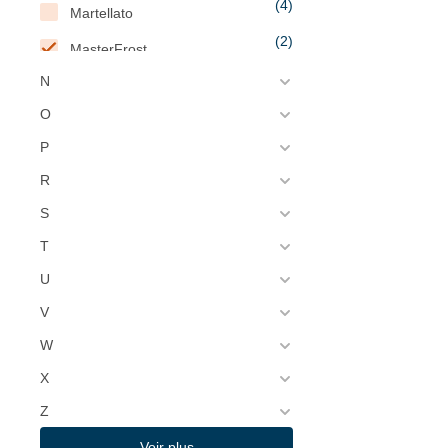
(4)
Martellato
(2)
MasterFrost
(30)
N
Matfer
(28)
O
Matfer Bourgeat
P
(53)
MaxPro
R
(32)
Mediclinics
S
(4)
Melform
T
(1)
Menumaster
U
(1)
Mercer Culinary
V
(1)
Metaltex
W
(4)
Metro
X
(4)
Microplane
Z
(28)
MilanToast
Voir plus