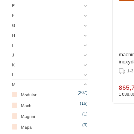
E
F
G
H
I
machin
J
inoxyd
K
1-3
L
M
865,
(207)
1 038,8
Modular
(16)
Mach
(1)
Magrini
(3)
Mapa