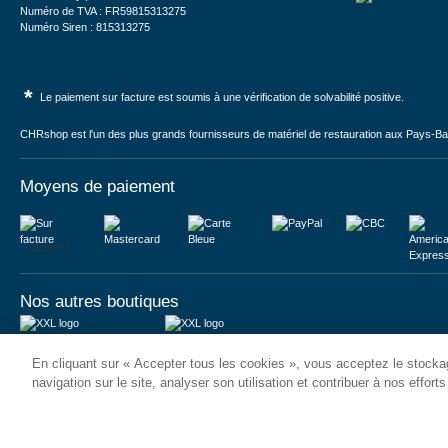
Numéro de TVA : FR59815313275
Numéro Siren : 815313275
*
Le paiement sur facture est soumis à une vérification de solvabilité positive.
CHRshop est l'un des plus grands fournisseurs de matériel de restauration aux Pays-Bas 
Moyens de paiement
Sur facture
Nos autres boutiques
Juma International B.V.
JUMA International BV
En cliquant sur « Accepter tous les cookies », vous acceptez le stockag
Königsborner Straße 26a
Vrijheidweg 34
39175 Biederitz | Deutschland
1521RR Wormerveer | Nederland
navigation sur le site, analyser son utilisation et contribuer à nos effort
USt-ID: DE321159873
BTW: NL853095048B01
Handelsregister: 58573909
K.V.K.: 58573909