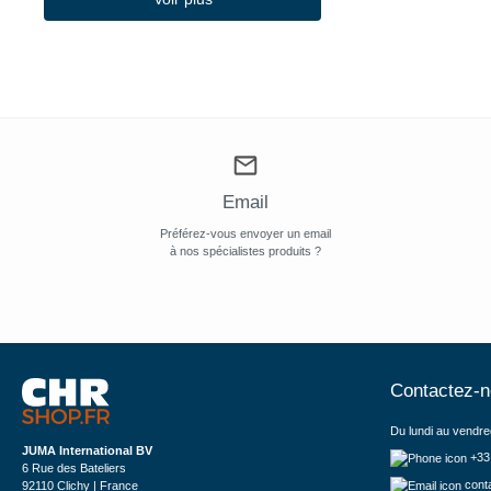
(2)
Millecroquettes
(8)
Miroil
(1)
Mitchell & Cooper Ltd
(11)
Mitre Comfort
(11)
Mitre Essentials
Email
(5)
Mitre Luxury
Préférez-vous envoyer un email
à nos spécialistes produits ?
(1)
MO EL
(12)
Mo-el
(20)
Moretti Forni
(42)
Contactez-
Multinox
(5)
Musso
Du lundi au vendre
JUMA International BV
+33
6 Rue des Bateliers
cont
92110 Clichy | France