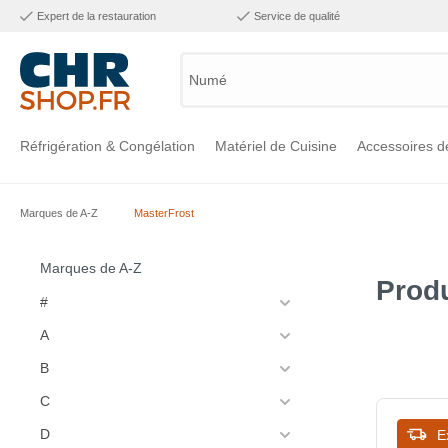
Expert de la restauration
Service de qualité
Numéro
Réfrigération & Congélation
Matériel de Cuisine
Accessoires d
Marques de A-Z
MasterFrost
Voir la catégorie Réfrigération & Congélation
Voir la catégorie Matériel de Cuisine
Voir la catégorie Accessoires de Cuisine
Voir la catégorie Maintien Chaud
Voir la catégorie Inox
Voir la catégorie Bar & Mobilier
Voir la catégorie Laverie & Hygiène
Marques de A-Z
Produ
#
A
B
C
D
E