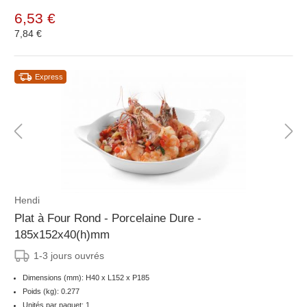
6,53 €
7,84 €
Express
Hendi
Plat à Four Rond - Porcelaine Dure -
185x152x40(h)mm
1-3 jours ouvrés
Dimensions (mm): H40 x L152 x P185
Poids (kg): 0.277
Unités par paquet: 1