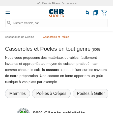
ence
Plus de 25.000 produ
Numéro d'article, catégorie ou
Accessoires de Cuisine
Casseroles et Poêles
Casseroles et Poêles en tout genre
(806)
Nous vous proposons des matériaux durables, facilement
lavables et appropriés au moyen de cuisson pratiqué ; car
comme chacun le sait,
la casserole
peut influer sur les saveurs
de notre préparation. Une cocotte en fonte apportera un goût
rustique à vos plats par exemple.
Marmites
Poêles à Crêpes
Poêles à Griller
90% Clients satisfaits