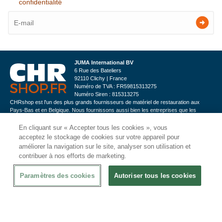
confidentialité
JUMA International BV
6 Rue des Bateliers
92110 Clichy | France
Numéro de TVA : FR59815313275
Numéro Siren : 815313275
CHRshop est l'un des plus grands fournisseurs de matériel de restauration aux
Pays-Bas et en Belgique. Nous fournissons aussi bien les entreprises que les
particuliers.
En cliquant sur « Accepter tous les cookies », vous
acceptez le stockage de cookies sur votre appareil pour
Contactez-nous
améliorer la navigation sur le site, analyser son utilisation et
contribuer à nos efforts de marketing.
Informations
Paramètres des cookies
Autoriser tous les cookies
Service Clients