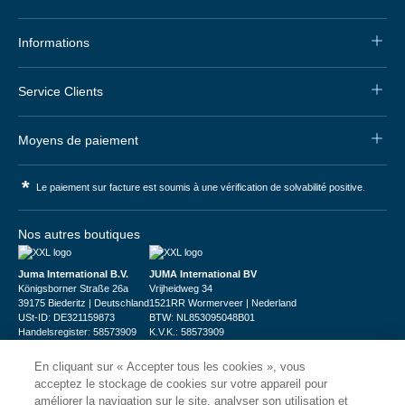
Informations
Service Clients
Moyens de paiement
*
Le paiement sur facture est soumis à une vérification de solvabilité positive.
Nos autres boutiques
Juma International B.V.
JUMA International BV
Königsborner Straße 26a
Vrijheidweg 34
39175 Biederitz | Deutschland
1521RR Wormerveer | Nederland
USt-ID: DE321159873
BTW: NL853095048B01
Handelsregister: 58573909
K.V.K.: 58573909
En cliquant sur « Accepter tous les cookies », vous
acceptez le stockage de cookies sur votre appareil pour
améliorer la navigation sur le site, analyser son utilisation et