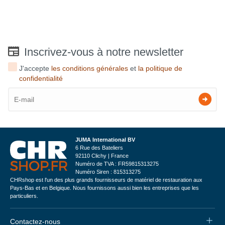
Inscrivez-vous à notre newsletter
J'accepte
les conditions générales
et
la politique de
confidentialité
JUMA International BV
6 Rue des Bateliers
92110 Clichy | France
Numéro de TVA : FR59815313275
Numéro Siren : 815313275
CHRshop est l'un des plus grands fournisseurs de matériel de restauration aux
Pays-Bas et en Belgique. Nous fournissons aussi bien les entreprises que les
particuliers.
Contactez-nous