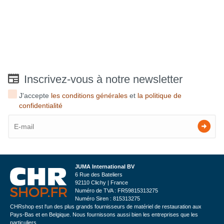
Inscrivez-vous à notre newsletter
J'accepte
les conditions générales
et
la politique de
confidentialité
JUMA International BV
6 Rue des Bateliers
92110 Clichy | France
Numéro de TVA : FR59815313275
Numéro Siren : 815313275
CHRshop est l'un des plus grands fournisseurs de matériel de restauration aux
Pays-Bas et en Belgique. Nous fournissons aussi bien les entreprises que les
particuliers.