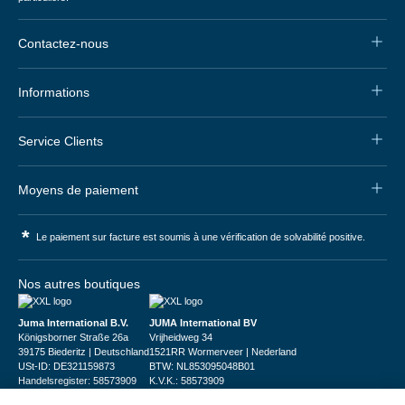
Contactez-nous
Informations
Service Clients
Moyens de paiement
*
Le paiement sur facture est soumis à une vérification de solvabilité positive.
Nos autres boutiques
Juma International B.V.
JUMA International BV
Königsborner Straße 26a
Vrijheidweg 34
39175 Biederitz | Deutschland
1521RR Wormerveer | Nederland
USt-ID: DE321159873
BTW: NL853095048B01
Handelsregister: 58573909
K.V.K.: 58573909