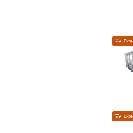
515
538
600
Expr
Expr