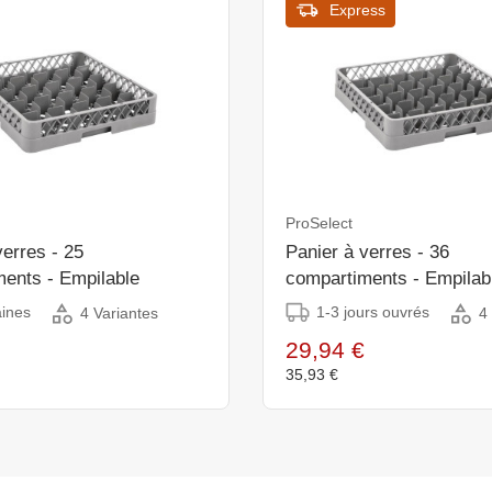
Express
ProSelect
verres - 25
Panier à verres - 36
ents - Empilable
compartiments - Empilab
ines
1-3 jours ouvrés
4 Variantes
4
29,94 €
35,93 €