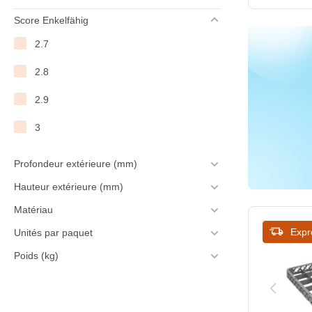
Score Enkelfähig
217
2.7
250
2.8
305
2.9
350
3
373
390
Profondeur extérieure (mm)
Hauteur extérieure (mm)
396
Matériau
400
Expr
Unités par paquet
430
Poids (kg)
450
500