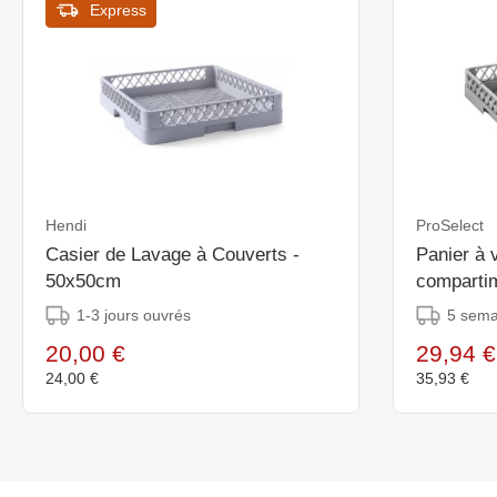
Express
Hendi
ProSelect
Casier de Lavage à Couverts -
Panier à 
50x50cm
compartim
1-3 jours ouvrés
5 sema
20,00 €
29,94 €
24,00 €
35,93 €