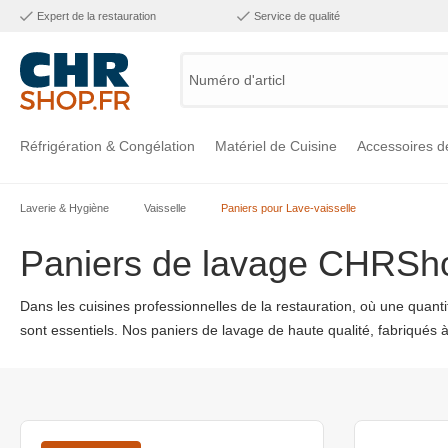
Expert de la restauration
Service de qualité
Numéro d'article, catég
Réfrigération & Congélation
Matériel de Cuisine
Accessoires d
Laverie & Hygiène
Vaisselle
Paniers pour Lave-vaisselle
Voir la catégorie Réfrigération & Congélation
Voir la catégorie Matériel de Cuisine
Voir la catégorie Accessoires de Cuisine
Voir la catégorie Maintien Chaud
Voir la catégorie Inox
Voir la catégorie Bar & Mobilier
Voir la catégorie Laverie & Hygiène
Paniers de lavage CHRShop
Dans les cuisines professionnelles de la restauration, où une quanti
sont essentiels. Nos paniers de lavage de haute qualité, fabriqués à