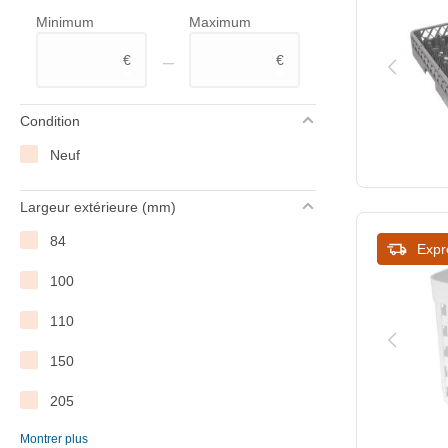
Minimum
Maximum
Gastro M
–
€
€
Hendi
Kristallon
Condition
ProSelect
Neuf
Saro
Largeur extérieure (mm)
Vogue
84
Expr
XXLselect
100
110
150
205
Montrer plus
210