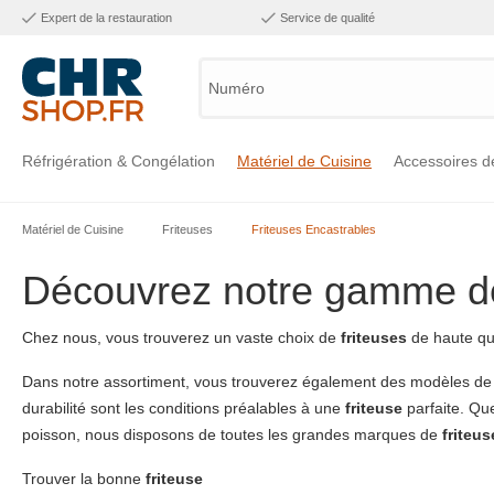
Expert de la restauration
Service de qualité
Numéro d'
Réfrigération & Congélation
Matériel de Cuisine
Accessoires d
Matériel de Cuisine
Friteuses
Friteuses Encastrables
Voir la catégorie Réfrigération & Congélation
Voir la catégorie Matériel de Cuisine
Voir la catégorie Accessoires de Cuisine
Voir la catégorie Maintien Chaud
Voir la catégorie Inox
Voir la catégorie Bar & Mobilier
Voir la catégorie Laverie & Hygiène
Découvrez notre gamme de 
Chez nous, vous trouverez un vaste choix de
friteuses
de haute qu
Dans notre assortiment, vous trouverez également des modèles de 
durabilité sont les conditions préalables à une
friteuse
parfaite. Qu
poisson, nous disposons de toutes les grandes marques de
friteus
Trouver la bonne
friteuse