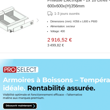
Friteuse Electrique - 2x 10 Litres
600x600x(H)356mm
1-3 jours ouvrés
Dimensions (mm): H356 x L600 x P600
Alimentation: secteur
Voltage: 400
2 916,52 €
3 499,82 €