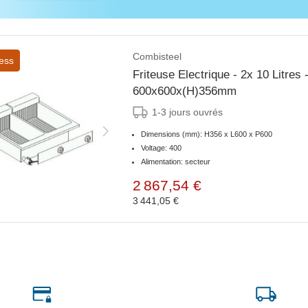
Combisteel
ess
Friteuse Electrique - 2x 10 Litres
600x600x(H)356mm
1-3 jours ouvrés
Dimensions (mm): H356 x L600 x P600
Voltage: 400
Alimentation: secteur
2 867,54 €
3 441,05 €