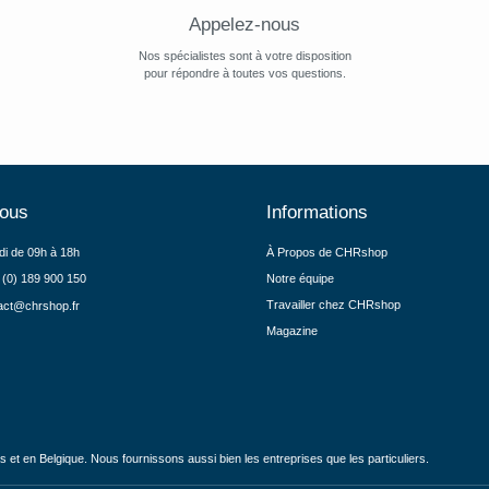
Appelez-nous
Nos spécialistes sont à votre disposition
pour répondre à toutes vos questions.
nous
Informations
di de 09h à 18h
À Propos de CHRshop
 (0) 189 900 150
Notre équipe
Travailler chez CHRshop
act@chrshop.fr
Magazine
et en Belgique. Nous fournissons aussi bien les entreprises que les particuliers.