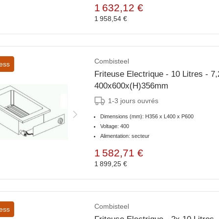
1 632,12 €
1 958,54 €
Combisteel
ess
Friteuse Electrique - 10 Litres - 
400x600x(H)356mm
1-3 jours ouvrés
Dimensions (mm): H356 x L400 x P600
Voltage: 400
Alimentation: secteur
1 582,71 €
1 899,25 €
Combisteel
ess