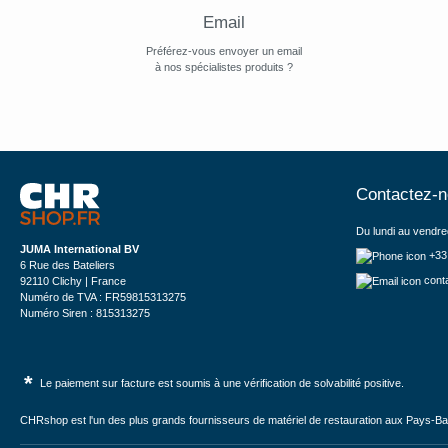
Email
Préférez-vous envoyer un email
à nos spécialistes produits ?
Contactez-
Du lundi au vendre
JUMA International BV
+33
6 Rue des Bateliers
cont
92110 Clichy | France
Numéro de TVA : FR59815313275
Numéro Siren : 815313275
*
Le paiement sur facture est soumis à une vérification de solvabilité positive.
CHRshop est l'un des plus grands fournisseurs de matériel de restauration aux Pays-Bas 