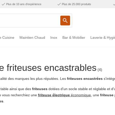
Plus de 10 ans d'expérience
Plus de 25.000 produits
e Cuisine
Maintien Chaud
Inox
Bar & Mobilier
Laverie & Hygi
friteuses encastrables
(4)
alité des marques les plus réputées. Les
friteuses
encastrées
s'intèg
table ainsi que des
friteuses
dotées d'un socle stable et réglable et d'
e vous recherchiez une
friteuse
électrique
économique
, une
friteuse
es
.