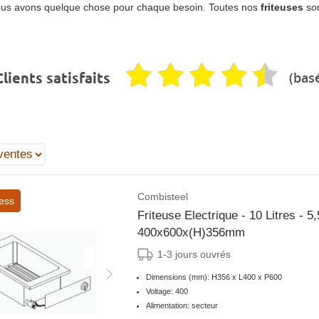
 - nous avons quelque chose pour chaque besoin. Toutes nos
friteuses
son
(basé
lients satisfaits
Combisteel
ess
Friteuse Electrique - 10 Litres - 
400x600x(H)356mm
1-3 jours ouvrés
Dimensions (mm): H356 x L400 x P600
Voltage: 400
Alimentation: secteur