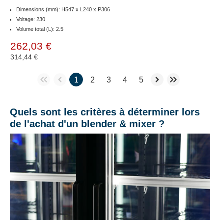
Dimensions (mm): H547 x L240 x P306
Voltage: 230
Volume total (L): 2.5
262,03 €
314,44 €
1
2
3
4
5
Quels sont les critères à déterminer lors
de l'achat d'un blender & mixer ?