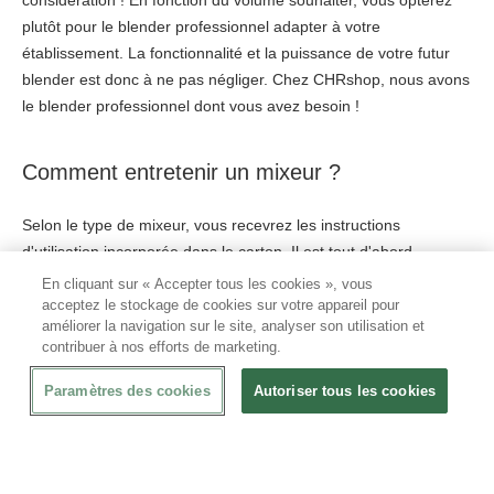
considération ! En fonction du volume souhaiter, vous opterez
plutôt pour le blender professionnel adapter à votre
établissement. La fonctionnalité et la puissance de votre futur
blender est donc à ne pas négliger. Chez CHRshop, nous avons
le blender professionnel dont vous avez besoin !
Comment entretenir un mixeur ?
Selon le type de mixeur, vous recevrez les instructions
d'utilisation incorporée dans le carton. Il est tout d'abord
primordial de suivre les instructions étant indiqué ! Pour
En cliquant sur « Accepter tous les cookies », vous
optimiser au mieux l'utilisation de votre mixeur et
acceptez le stockage de cookies sur votre appareil pour
améliorer la navigation sur le site, analyser son utilisation et
hygiéniquement parlant, il est important de nettoyer celui-ci
contribuer à nos efforts de marketing.
après chaque utilisation. Un mixeur entretenu régulièrement
sera non seulement plus performant mais sera au maximum de
Paramètres des cookies
Autoriser tous les cookies
son efficacité ! Voici le protocole à suivre :
Le démontage : Démonter correctement le mixeur ( la
cuve et les lames doivent être également démontées )