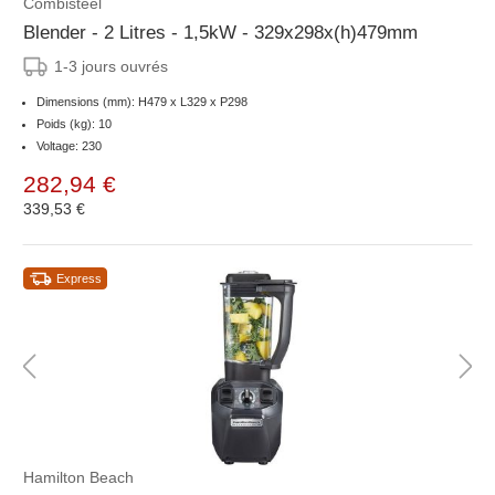
Combisteel
Blender - 2 Litres - 1,5kW - 329x298x(h)479mm
1-3 jours ouvrés
Dimensions (mm): H479 x L329 x P298
Poids (kg): 10
Voltage: 230
282,94 €
339,53 €
Express
Hamilton Beach