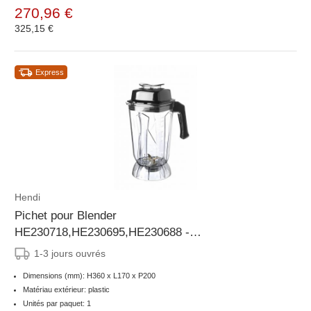
270,96 €
325,15 €
Express
Hendi
Pichet pour Blender
HE230718,HE230695,HE230688 -
200x170x(H)360mm
1-3 jours ouvrés
Dimensions (mm): H360 x L170 x P200
Matériau extérieur: plastic
Unités par paquet: 1