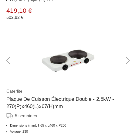
Plage de T° jusqu'à (°C): 270
419,10 €
502,92 €
Caterlite
Plaque De Cuisson Électrique Double - 2,5kW -
270(P)x460(L)x67(H)mm
5 semaines
Dimensions (mm): H65 x L460 x P250
Voltage: 230