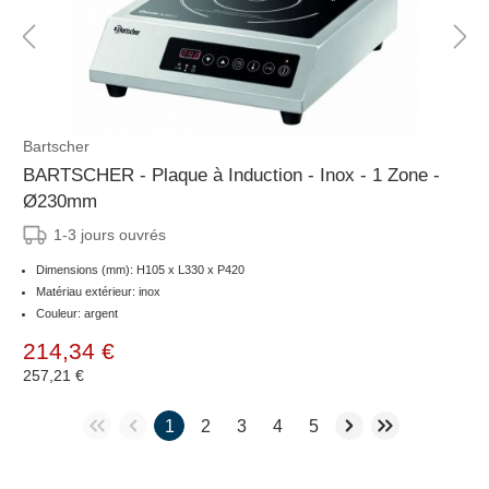
Bartscher
BARTSCHER - Plaque à Induction - Inox - 1 Zone -
Ø230mm
1-3 jours ouvrés
Dimensions (mm): H105 x L330 x P420
Matériau extérieur: inox
Couleur: argent
214,34 €
257,21 €
1
2
3
4
5