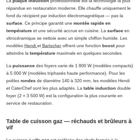
La
plaque induction
professionnelle est la technologie la plus
répandue en restauration moderne. Elle chauffe uniquement le
fond du récipient par induction électromagnétique — pas la
surface
. Ce principe garantit une
montée rapide en
température
et une sécurité accrue en cuisine. La
surface
en
vitrocéramique se nettoie avec un simple chiffon humide. Les
modèles
Hendi
et
Bartscher
offrent une fonction
boost
pour
atteindre la
température
maximale en quelques secondes.
La
puissance
des foyers varie de 1 800 W (modèles compacts)
à 5 000 W (modèles triphasés haute performance). Pour les
poêles
rondes
de diamètre 140 à 320 mm, les modèles Hendi
et CaterChef sont les plus adaptés. La
table induction
double
foyer (2 × 3 500 W) est la configuration la plus courante en
service de restauration.
Table de cuisson gaz — réchauds et brûleurs à
vif