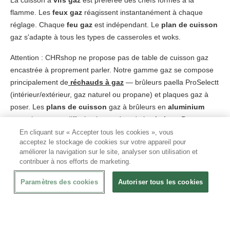
La cuisson à
vifs gaz
est préférée des chefs formés à la
flamme. Les
feux gaz
réagissent instantanément à chaque
réglage. Chaque
feu gaz
est indépendant. Le
plan de cuisson
gaz s'adapte à tous les types de casseroles et woks.
Attention : CHRshop ne propose pas de table de cuisson gaz
encastrée à proprement parler. Notre gamme gaz se compose
principalement de
réchauds à gaz
— brûleurs paella ProSelectt
(intérieur/extérieur, gaz naturel ou propane) et plaques gaz à
poser. Les
plans de cuisson
gaz à brûleurs en
aluminium
garantissent une diffusion homogène de la
chaleur
. Pour une
installation gaz fixe avec plusieurs
feux gaz
, notre équipe peut
En cliquant sur « Accepter tous les cookies », vous
acceptez le stockage de cookies sur votre appareil pour
vous orienter vers la solution adaptée selon votre configuration.
améliorer la navigation sur le site, analyser son utilisation et
contribuer à nos efforts de marketing.
Puissance et zones de cuisson — bien
Paramètres des cookies
Autoriser tous les cookies
dimensionner son poste
La
puissance
totale d'une
table de cuisson
se calcule en
additionnant celle de chaque zone. Pour un restaurant de 50
couverts, une configuration 2 zones × 3 500 W suffit pour la