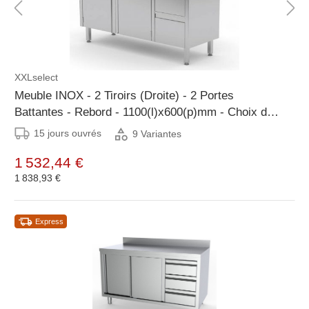
XXLselect
Meuble INOX - 2 Tiroirs (Droite) - 2 Portes
Battantes - Rebord - 1100(l)x600(p)mm - Choix de
9 Largeurs
15 jours ouvrés
9 Variantes
1 532,44 €
1 838,93 €
Express