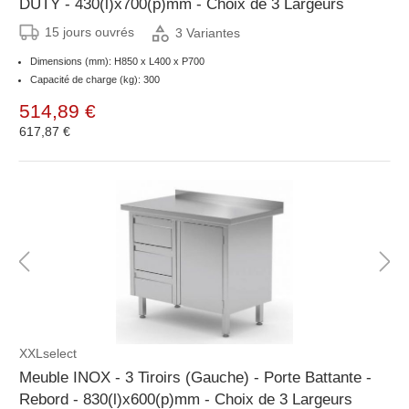
DUTY - 430(l)x700(p)mm - Choix de 3 Largeurs
15 jours ouvrés
3 Variantes
Dimensions (mm): H850 x L400 x P700
Capacité de charge (kg): 300
514,89 €
617,87 €
XXLselect
Meuble INOX - 3 Tiroirs (Gauche) - Porte Battante -
Rebord - 830(l)x600(p)mm - Choix de 3 Largeurs