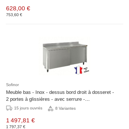
628,00 €
753,60 €
Sofinor
Meuble bas - Inox - dessus bord droit à dosseret -
2 portes à glissières - avec serrure -
1000(l)x700mm
15 jours ouvrés
8 Variantes
1 497,81 €
1 797,37 €