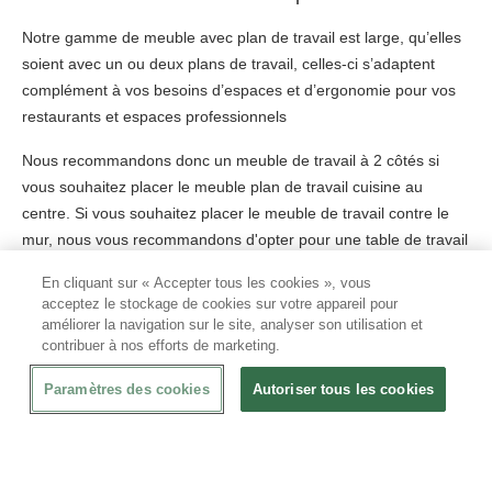
Notre gamme de meuble avec plan de travail est large, qu’elles
soient avec un ou deux plans de travail, celles-ci s’adaptent
complément à vos besoins d’espaces et d’ergonomie pour vos
restaurants et espaces professionnels
Nous recommandons donc un meuble de travail à 2 côtés si
vous souhaitez placer le meuble plan de travail cuisine au
centre. Si vous souhaitez placer le meuble de travail contre le
mur, nous vous recommandons d'opter pour une table de travail
cuisine à un seul côté.
En cliquant sur « Accepter tous les cookies », vous
acceptez le stockage de cookies sur votre appareil pour
améliorer la navigation sur le site, analyser son utilisation et
Plan de travail sans portes ni tiroirs
contribuer à nos efforts de marketing.
Si vous n'avez pas la place pour une table plan de travail avec
Paramètres des cookies
Autoriser tous les cookies
des portes ou des tiroirs à charnières et que vous ne voulez pas
de portes coulissantes, nous avons des meubles de travail avec
un cadre ouvert. Cela signifie qu'il n'y a ni tiroirs ni portes. Avec
ces meubles avec plan de travail, vous disposez de plusieurs