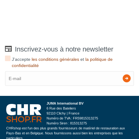
Inscrivez-vous à notre newsletter
J'accepte
les conditions générales
et
la politique de
confidentialité
JUMA International BV
6 Rue des Bateliers
92110 Clichy | France
Numéro de TVA : FR59815313275
Numéro Siren : 815313275
CHRshop est l'un des plus grands fournisseurs de matériel de restauration aux
Pays-Bas et en Belgique. Nous fournissons aussi bien les entreprises que les
particuliers.