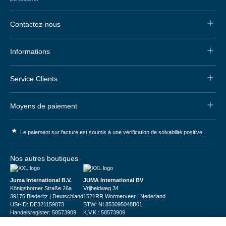
Contactez-nous
Informations
Service Clients
Moyens de paiement
*
Le paiement sur facture est soumis à une vérification de solvabilité positive.
Nos autres boutiques
Juma International B.V.
JUMA International BV
Königsborner Straße 26a
Vrijheidweg 34
39175 Biederitz | Deutschland
1521RR Wormerveer | Nederland
USt-ID: DE321159873
BTW: NL853095048B01
Handelsregister: 58573909
K.V.K.: 58573909