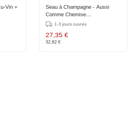
u-Vin +
Seau à Champagne - Aussi
Comme Chemise
Supplémentaire Pour GACD411
1-3 jours ouvrés
/ GACD412
27,35 €
32,82 €