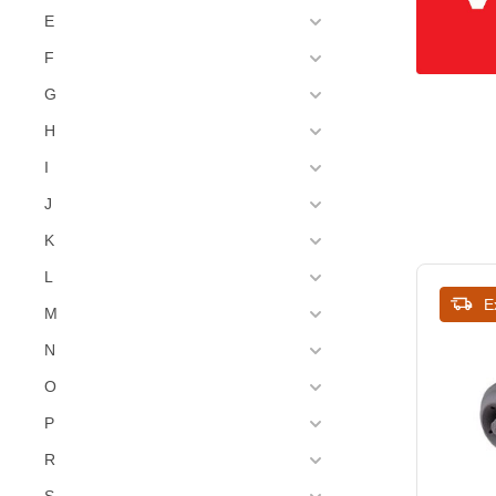
E
F
G
H
I
J
K
L
E
M
N
O
P
R