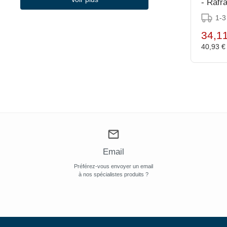
(660)
- Rafr
Vogue
1-3
(5)
Volano
34,1
(17)
Vollrath
40,93 
Email
Préférez-vous envoyer un email
à nos spécialistes produits ?