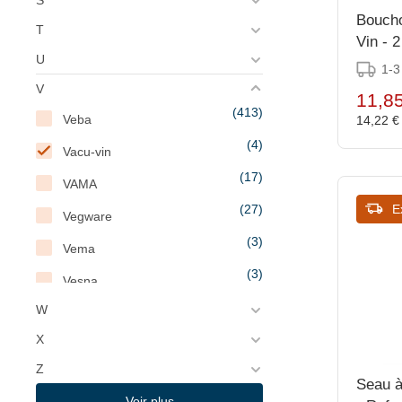
S
Bouch
T
Vin - 
U
1-3
V
11,8
(413)
Veba
14,22 
(4)
Vacu-vin
(17)
VAMA
E
(27)
Vegware
(3)
Vema
(3)
Vesna
(35)
W
Victorinox
(7)
X
Vimitex
Z
(4)
Vin Bouquet
Seau à
Voir plus