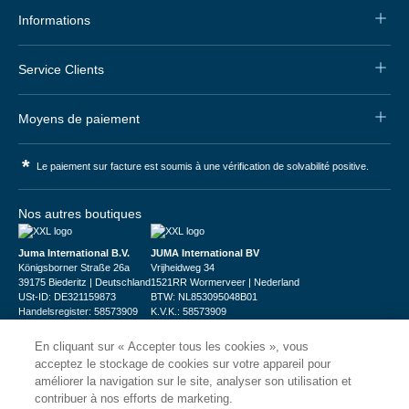
Informations
Service Clients
Moyens de paiement
*
Le paiement sur facture est soumis à une vérification de solvabilité positive.
Nos autres boutiques
Juma International B.V.
JUMA International BV
Königsborner Straße 26a
Vrijheidweg 34
39175 Biederitz | Deutschland
1521RR Wormerveer | Nederland
USt-ID: DE321159873
BTW: NL853095048B01
Handelsregister: 58573909
K.V.K.: 58573909
En cliquant sur « Accepter tous les cookies », vous
acceptez le stockage de cookies sur votre appareil pour
améliorer la navigation sur le site, analyser son utilisation et
contribuer à nos efforts de marketing.