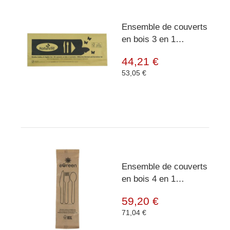
Ensemble de couverts
en bois 3 en 1
emballés
44,21 €
individuellement - 250
53,05 €
pièces
Ensemble de couverts
en bois 4 en 1
emballés
59,20 €
individuellement - 250
71,04 €
pièces