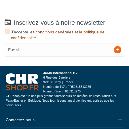
Inscrivez-vous à notre newsletter
J'accepte
les conditions générales
et
la politique de
confidentialité
JUMA International BV
6 Rue des Bateliers
92110 Clichy | France
Numéro de TVA : FR59815313275
Numéro Siren : 815313275
CHRshop est l'un des plus grands fournisseurs de matériel de restauration aux
Pays-Bas et en Belgique. Nous fournissons aussi bien les entreprises que les
particuliers.
Contactez-nous