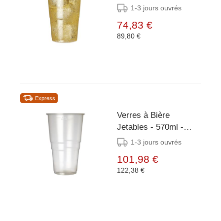
eGreen (lot de 1000)
1-3 jours ouvrés
74,83 €
89,80 €
Express
Verres à Bière
Jetables - 570ml -
1000 Pièces
1-3 jours ouvrés
101,98 €
122,38 €