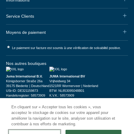
Service Clients
Moyens de paiement
*
Le paiement sur facture est soumis à une vérification de solvabilité positive.
Nos autres boutiques
Juma International B.V.
JUMA International BV
Königsborner Straße 26a
Vrijheidweg 34
39175 Biederitz | Deutschland
1521RR Wormerveer | Nederland
USt-ID: DE321159873
BTW: NL853095048B01
Handelsregister: 58573909
K.V.K.: 58573909
En cliquant sur « Accepter tous les cookies », vous
acceptez le stockage de cookies sur votre appareil pour
améliorer la navigation sur le site, analyser son utilisation et
contribuer à nos efforts de marketing.
© 2026
CHRshop