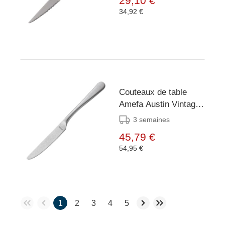
29,10 €
34,92 €
Couteaux de table
Amefa Austin Vintage
stonewash (lot de 12)
3 semaines
45,79 €
54,95 €
1
2
3
4
5