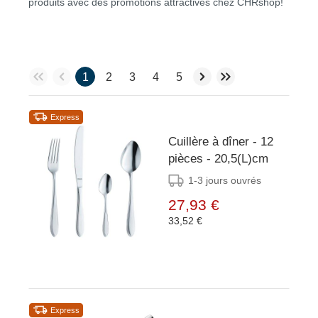
produits avec des promotions attractives chez CHRshop!
1
2
3
4
5
Express
Cuillère à dîner - 12
pièces - 20,5(L)cm
1-3 jours ouvrés
27,93 €
33,52 €
Express