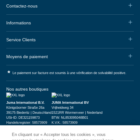
Contactez-nous
Informations
Service Clients
Moyens de paiement
*
Le paiement sur facture est soumis à une vérification de solvabilité positive.
Nos autres boutiques
Juma International B.V.
JUMA International BV
Königsborner Straße 26a
Vrijheidweg 34
39175 Biederitz | Deutschland
1521RR Wormerveer | Nederland
USt-ID: DE321159873
BTW: NL853095048B01
Handelsregister: 58573909
K.V.K.: 58573909
En cliquant sur « Accepter tous les cookies », vous