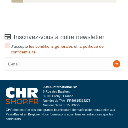
Inscrivez-vous à notre newsletter
J'accepte
les conditions générales
et
la politique de
confidentialité
JUMA International BV
6 Rue des Bateliers
92110 Clichy | France
Numéro de TVA : FR59815313275
Numéro Siren : 815313275
CHRshop est l'un des plus grands fournisseurs de matériel de restauration aux
Pays-Bas et en Belgique. Nous fournissons aussi bien les entreprises que les
particuliers.