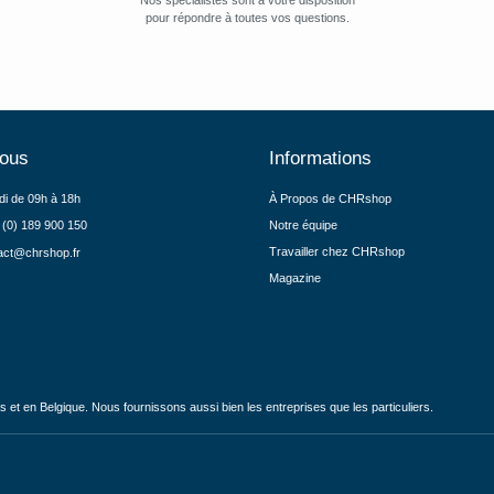
Nos spécialistes sont à votre disposition
pour répondre à toutes vos questions.
nous
Informations
di de 09h à 18h
À Propos de CHRshop
 (0) 189 900 150
Notre équipe
Travailler chez CHRshop
act@chrshop.fr
Magazine
et en Belgique. Nous fournissons aussi bien les entreprises que les particuliers.