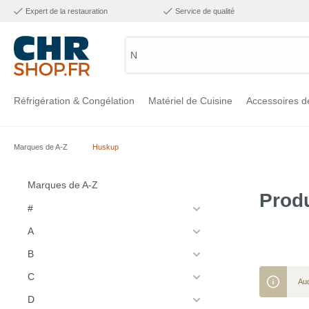
Expert de la restauration
Service de qualité
Numé
Réfrigération & Congélation
Matériel de Cuisine
Accessoires d
Marques de A-Z
Huskup
Voir la catégorie Réfrigération & Congélation
Voir la catégorie Matériel de Cuisine
Voir la catégorie Accessoires de Cuisine
Voir la catégorie Maintien Chaud
Voir la catégorie Inox
Voir la catégorie Bar & Mobilier
Voir la catégorie Laverie & Hygiène
Marques de A-Z
Prod
#
A
B
C
Auc
D