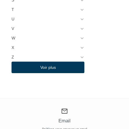
S
T
U
V
W
X
Z
Voir plus
Email