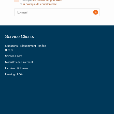
J'accepte
les conditions générales
et
la politique de confidentialité
Service Clients
Questions Fréquemment Posées
(FAQ)
Service Client
Modalités de Paiement
Livraison & Renvoi
Leasing / LOA