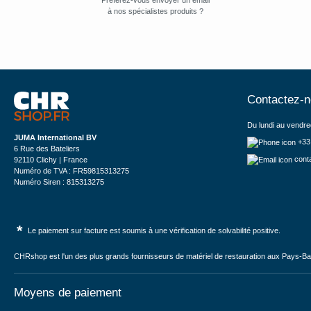
Préférez-vous envoyer un email
à nos spécialistes produits ?
Contactez-
Du lundi au vendre
JUMA International BV
+33
6 Rue des Bateliers
cont
92110 Clichy | France
Numéro de TVA : FR59815313275
Numéro Siren : 815313275
*
Le paiement sur facture est soumis à une vérification de solvabilité positive.
CHRshop est l'un des plus grands fournisseurs de matériel de restauration aux Pays-Bas 
Moyens de paiement