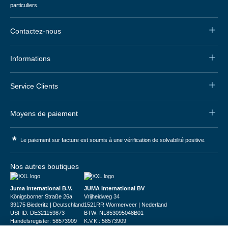
particuliers.
Contactez-nous
Informations
Service Clients
Moyens de paiement
*
Le paiement sur facture est soumis à une vérification de solvabilité positive.
Nos autres boutiques
Juma International B.V.
JUMA International BV
Königsborner Straße 26a
Vrijheidweg 34
39175 Biederitz | Deutschland
1521RR Wormerveer | Nederland
USt-ID: DE321159873
BTW: NL853095048B01
Handelsregister: 58573909
K.V.K.: 58573909