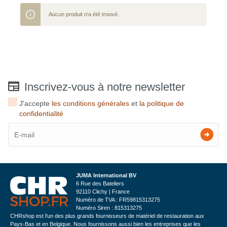
Aucun produit n'a été trouvé.
Inscrivez-vous à notre newsletter
J'accepte
les conditions générales
et
la politique de
confidentialité
JUMA International BV
6 Rue des Bateliers
92110 Clichy | France
Numéro de TVA : FR59815313275
Numéro Siren : 815313275
CHRshop est l'un des plus grands fournisseurs de matériel de restauration aux
Pays-Bas et en Belgique. Nous fournissons aussi bien les entreprises que les