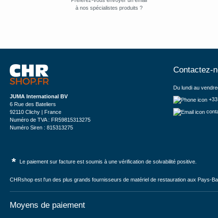
Préférez-vous envoyer un email
à nos spécialistes produits ?
Contactez-
Du lundi au vendre
JUMA International BV
+33
6 Rue des Bateliers
cont
92110 Clichy | France
Numéro de TVA : FR59815313275
Numéro Siren : 815313275
*
Le paiement sur facture est soumis à une vérification de solvabilité positive.
CHRshop est l'un des plus grands fournisseurs de matériel de restauration aux Pays-Bas 
Moyens de paiement