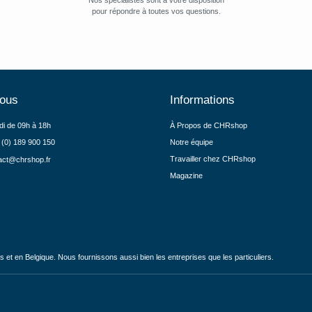
Nos spécialistes sont à votre disposition
pour répondre à toutes vos questions.
nous
Informations
di de 09h à 18h
À Propos de CHRshop
 (0) 189 900 150
Notre équipe
Travailler chez CHRshop
act@chrshop.fr
Magazine
et en Belgique. Nous fournissons aussi bien les entreprises que les particuliers.