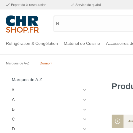
Expert de la restauration
Service de qualité
Numé
Réfrigération & Congélation
Matériel de Cuisine
Accessoires d
Marques de A-Z
Dormont
Voir la catégorie Réfrigération & Congélation
Voir la catégorie Matériel de Cuisine
Voir la catégorie Accessoires de Cuisine
Voir la catégorie Maintien Chaud
Voir la catégorie Inox
Voir la catégorie Bar & Mobilier
Voir la catégorie Laverie & Hygiène
Marques de A-Z
Prod
#
A
B
C
Auc
D