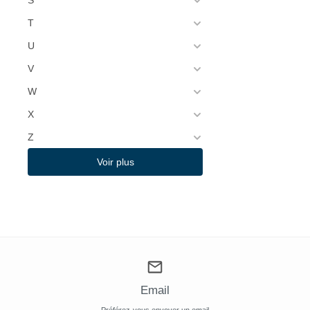
S
T
U
V
W
X
Z
Voir plus
Email