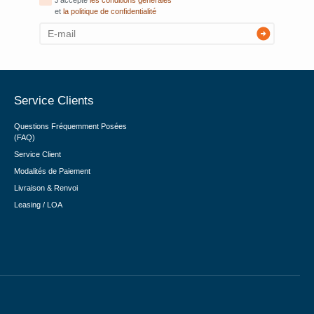
J'accepte
les conditions générales
et
la politique de confidentialité
Service Clients
Questions Fréquemment Posées
(FAQ)
Service Client
Modalités de Paiement
Livraison & Renvoi
Leasing / LOA