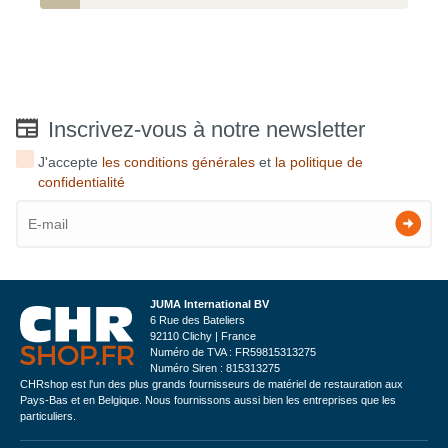
Inscrivez-vous à notre newsletter
J'accepte
les conditions générales
et
la politique de
confidentialité
JUMA International BV
6 Rue des Bateliers
92110 Clichy | France
Numéro de TVA : FR59815313275
Numéro Siren : 815313275
CHRshop est l'un des plus grands fournisseurs de matériel de restauration aux
Pays-Bas et en Belgique. Nous fournissons aussi bien les entreprises que les
particuliers.