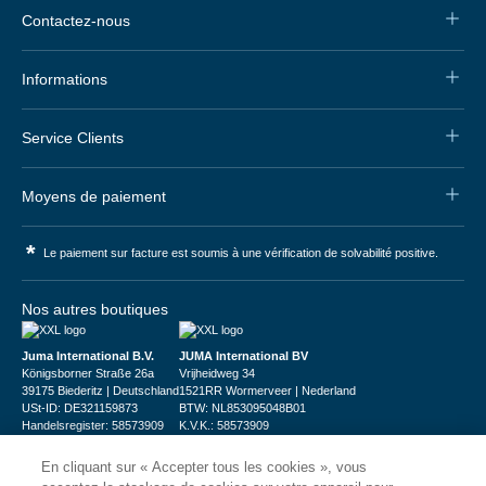
Contactez-nous
Informations
Service Clients
Moyens de paiement
*
Le paiement sur facture est soumis à une vérification de solvabilité positive.
Nos autres boutiques
Juma International B.V.
JUMA International BV
Königsborner Straße 26a
Vrijheidweg 34
39175 Biederitz | Deutschland
1521RR Wormerveer | Nederland
USt-ID: DE321159873
BTW: NL853095048B01
Handelsregister: 58573909
K.V.K.: 58573909
En cliquant sur « Accepter tous les cookies », vous