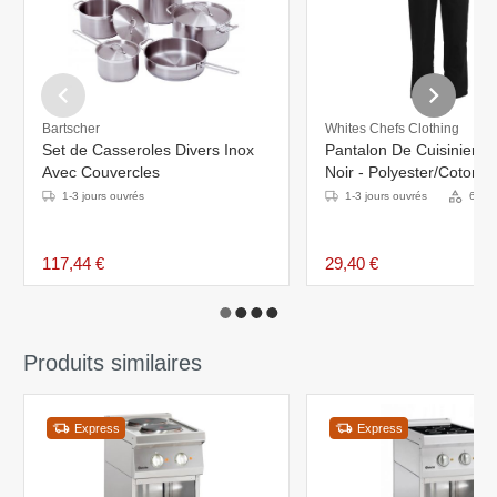
Bartscher
Whites Chefs Clothing
Set de Casseroles Divers Inox
Pantalon De Cuisinier U
Avec Couvercles
Noir - Polyester/Coton -
Disponibles En 6 Tailles
1-3 jours ouvrés
1-3 jours ouvrés
6 Var
117,44 €
29,40 €
Produits similaires
Express
Express