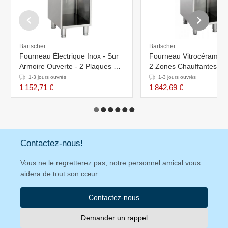
Bartscher
Bartscher
Fourneau Électrique Inox - Sur
Fourneau Vitrocéramique
Armoire Ouverte - 2 Plaques De
2 Zones Chauffantes - S
Ø220mm - 400x700x850-
Armoire Ouverte -
1-3 jours ouvrés
1-3 jours ouvrés
900(h)mm
400x700x850-900(h)m
1 152,71 €
1 842,69 €
Contactez-nous!
Vous ne le regretterez pas, notre personnel amical vous
aidera de tout son cœur.
Contactez-nous
Demander un rappel