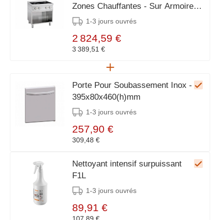
Zones Chauffantes - Sur Armoire
Ouverte - 800x700x850-900(h)mm
1-3 jours ouvrés
2 824,59 €
3 389,51 €
Porte Pour Soubassement Inox -
395x80x460(h)mm
1-3 jours ouvrés
257,90 €
309,48 €
Nettoyant intensif surpuissant
F1L
1-3 jours ouvrés
89,91 €
107,89 €