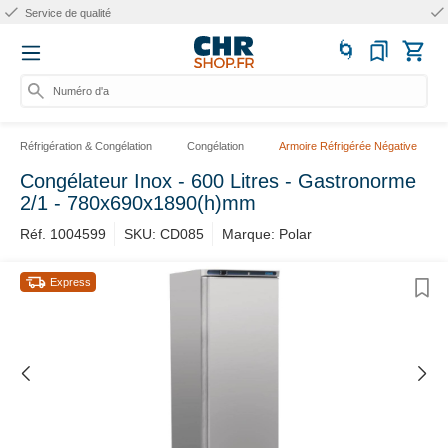
Plus de 10 ans d'expérience
Numéro d'ar
Réfrigération & Congélation
Congélation
Armoire Réfrigérée Négative
Congélateur Inox - 600 Litres - Gastronorme
2/1 - 780x690x1890(h)mm
Réf. 1004599
SKU: CD085
Marque: Polar
Express