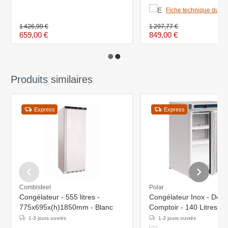
Fiche technique du pr
1 426,99 €
1 297,77 €
659,00 €
849,00 €
Produits similaires
Express
Express
Combisteel
Polar
Congélateur - 555 litres -
Congélateur Inox - Des
775x695x(h)1850mm - Blanc
Comptoir - 140 Litres -
600x600x850(h)mm
1-3 jours ouvrés
1-3 jours ouvrés