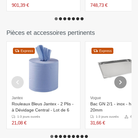
901,39 €
748,73 €
Pièces et accessoires pertinents
Express
Express
Jantex
Vogue
Rouleaux Bleus Jantex - 2 Plis -
Bac GN 2/1 - inox - haut
à Dévidage Central - Lot de 6
20mm
1-3 jours ouvrés
1-3 jours ouvrés
6 Var
21,08 €
31,66 €