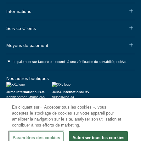
Informations
Service Clients
Moyens de paiement
*
Le paiement sur facture est soumis à une vérification de solvabilité positive.
Nos autres boutiques
Juma International B.V.
JUMA International BV
Königsborner Straße 26a
Vrijheidweg 34
39175 Biederitz | Deutschland
1521RR Wormerveer | Nederland
En cliquant sur « Accepter tous les cookies », vous
USt-ID: DE321159873
BTW: NL853095048B01
Handelsregister: 58573909
K.V.K.: 58573909
acceptez le stockage de cookies sur votre appareil pour
améliorer la navigation sur le site, analyser son utilisation et
contribuer à nos efforts de marketing.
Paramètres des cookies
Autoriser tous les cookies