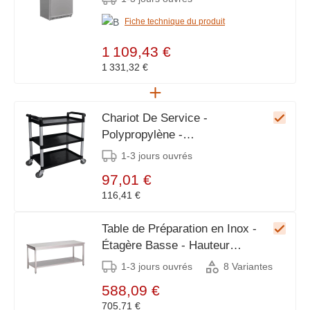
Fiche technique du produit
1 109,43 €
1 331,32 €
Chariot De Service -
Polypropylène -
1030x495x960(h)mm
1-3 jours ouvrés
97,01 €
116,41 €
Table de Préparation en Inox -
Étagère Basse - Hauteur
Ajustable - L-1800 x P-700mm
1-3 jours ouvrés
8 Variantes
588,09 €
705,71 €