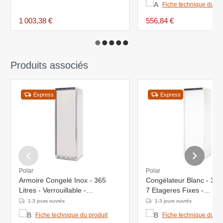
Fiche technique du pr
1 003,38 €
556,84 €
Produits associés
Express
Express
Polar
Polar
Armoire Congelé Inox - 365
Congélateur Blanc - 365 
Litres - Verrouillable -
7 Etageres Fixes -
600x600x1850(h)mm
600x600x185(h)mm
1-3 jours ouvrés
1-3 jours ouvrés
Fiche technique du produit
Fiche technique du pr